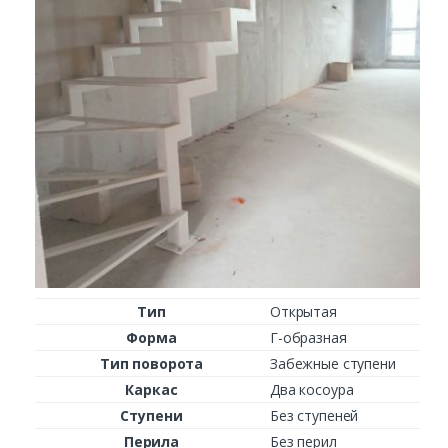
Заказать
Ваше имя*
Ваш телефон*
Комментарий к заказу
Тип
Открытая
Форма
Г-образная
Тип поворота
Забежные ступени
Каркас
Два косоура
Ступени
Без ступеней
Перила
Без перил