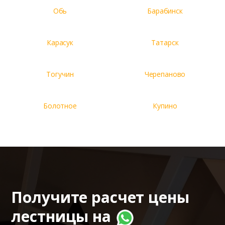
Обь
Барабинск
Карасук
Татарск
Тогучин
Черепаново
Болотное
Купино
Получите расчет цены
лестницы на