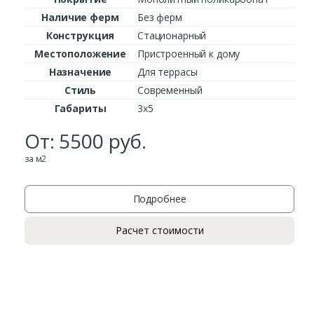
Заказать
Наличие ферм
Без ферм
Ваше имя*
Конструкция
Стационарный
Местоположение
Пристроенный к дому
Назначение
Для террасы
Стиль
Современный
Ваш телефон*
Габариты
3х5
От:
5500
руб.
за м2
Комментарий к заказу
Подробнее
Расчет стоимости