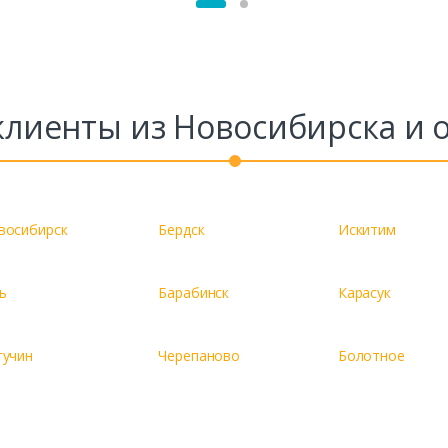
лиенты из Новосибирска и 
восибирск
Бердск
Искитим
ь
Барабинск
Карасук
гучин
Черепаново
Болотное