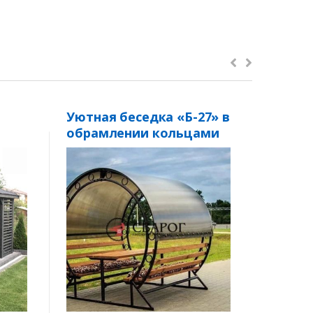
Уютная беседка «Б-27» в
Садов
обрамлении кольцами
беседк
м