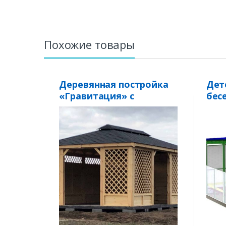
Похожие товары
Деревянная постройка
Дет
«Гравитация» с
бесе
беседкой «Меркурий» 7
× 3 м