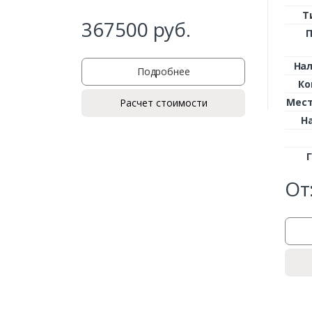
Т
367500
руб.
На
Подробнее
Ко
Мес
Расчет стоимости
Н
От