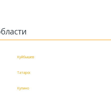
области
Куйбышев
Татарск
Купино