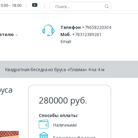
9.00 – 18.00
Телефон
+79658220304
ателю
Моб.
+78312389261
Email:
Квадратная беседка из бруса «Плазма» 4 на 4 м
руса
280000
руб.
Способы оплаты:
Наличными
Безналичный расчет