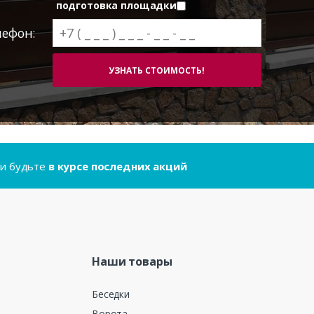
подготовка площадки
лефон:
..и будьте
в курсе последних акций
Наши товары
Беседки
Ворота