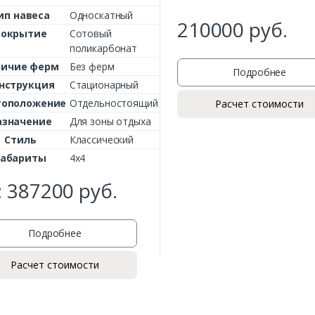
ип навеса
Односкатный
210000
руб.
Покрытие
Сотовый
поликарбонат
личие ферм
Без ферм
Подробнее
нструкция
Стационарный
тоположение
Отдельностоящий
Расчет стоимости
азначение
Для зоны отдыха
Стиль
Классический
Заказать
Габариты
4х4
Ваше имя*
:
387200
руб.
Подробнее
Ваш телефон*
Расчет стоимости
Комментарий к заказу