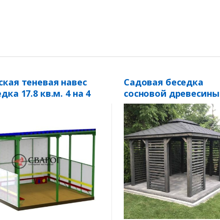
ская теневая навес
Садовая беседка
дка 17.8 кв.м. 4 на 4
сосновой древесины
«Солнце» 3 × 4 м