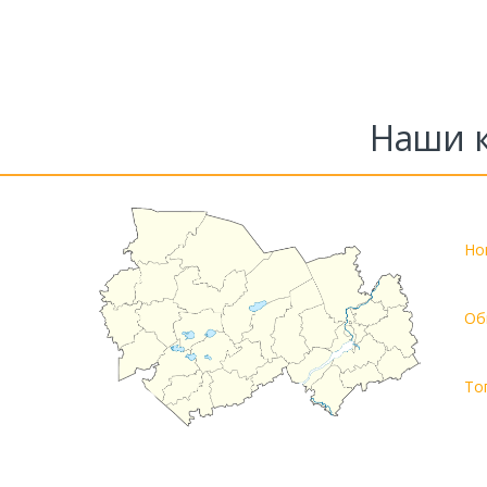
Наши к
Но
Об
То