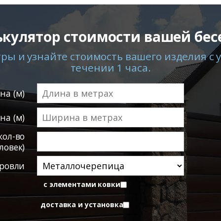
ькулятор стоимости вашей бес
ы и узнайте стоимость вашего изделия с у
течении 1 часа.
на (м)
а (м)
кол-во
ловек)
ровли
с элементами ковки
доставка и установка