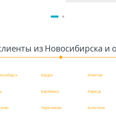
лиенты из Новосибирска и 
восибирск
Бердск
Искитим
ь
Барабинск
Карасук
гучин
Черепаново
Болотное