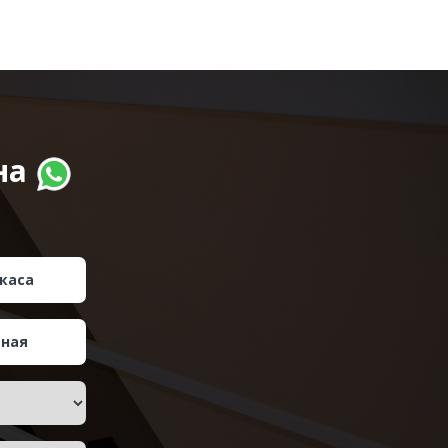
на
каса
тная