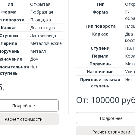
Тип
Открытая
Тип
Отк
Форма
Г-образная
Форма
Г-
обра
п поворота
Площадка
Тип поворота
Пло
Каркас
Два косоура
Заказать
Каркас
Два
Ступени
Лиственница
косо
Ваше имя*
Перила
Металлические
Ступени
ПВЛ
Поручень
Металл
Перила
Ков
азначение
Дом
Поручень
Мет
ласительная
Нет
Ваш телефон*
Назначение
Улиц
ступень
Пригласительная
Нет
б.
ступень
От:
100000
руб
Комментарий к заказу
Подробнее
Подробнее
Расчет стоимости
Расчет стоимости