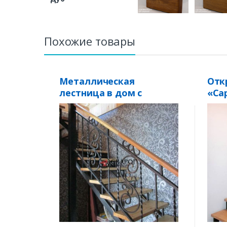
Похожие товары
Металлическая
Отк
лестница в дом с
«Са
элементами ковки