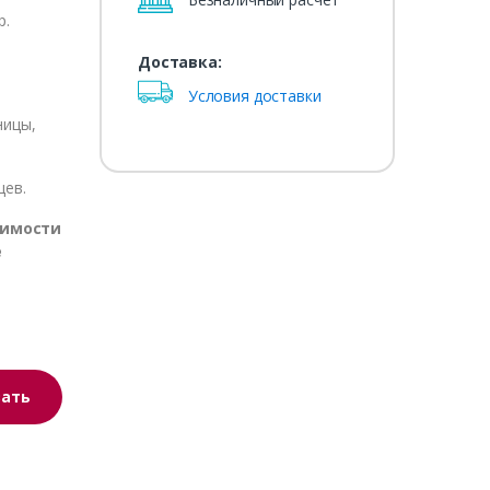
р.
Доставка:
Условия доставки
ницы,
цев.
оимости
е
зать