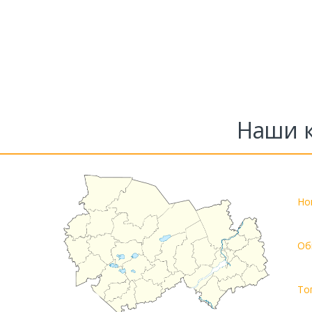
Наши к
Но
Об
То