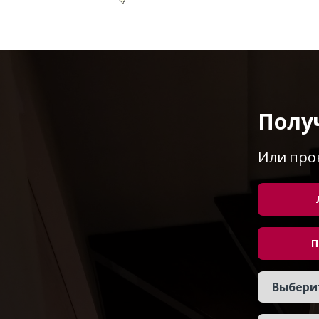
Полу
Или про
П