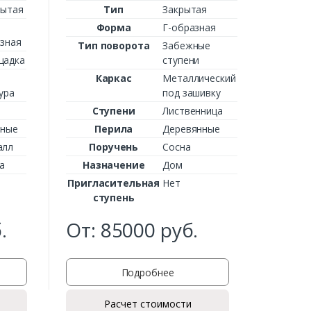
Назн
рытая
Тип
Закрытая
Пригла
Форма
Г-образная
ст
зная
Тип поворота
Забежные
щадка
ступени
750
Каркас
Металлический
ура
под зашивку
Ступени
Лиственница
аные
Перила
Деревянные
алл
Поручень
Сосна
а
Назначение
Дом
Пригласительная
Нет
ступень
.
От:
85000
руб.
Подробнее
Расчет стоимости