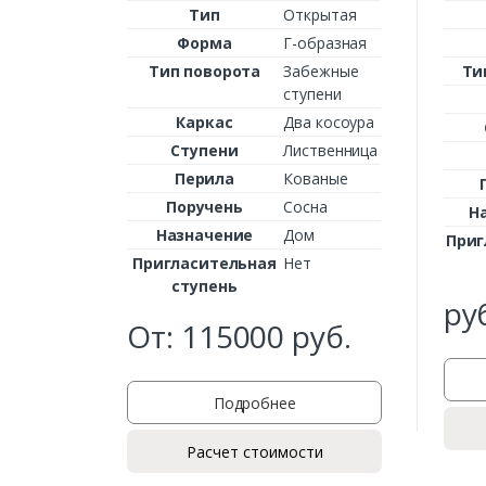
Тип
Открытая
Форма
Г-образная
Тип поворота
Забежные
Ти
ступени
Каркас
Два косоура
Ступени
Лиственница
Перила
Кованые
Поручень
Сосна
Н
Назначение
Дом
Приг
Пригласительная
Нет
ступень
ру
От:
115000
руб.
Подробнее
Расчет стоимости