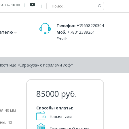
9.00 – 18.00
Телефон
+79658220304
ателю
Моб.
+78312389261
Email:
Лестница «Сиракуза» с перилами лофт
85000
руб.
Способы оплаты:
ая 40 мм
Наличными
ны.-40
Безналичный расчет