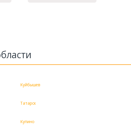
области
Куйбышев
Татарск
Купино