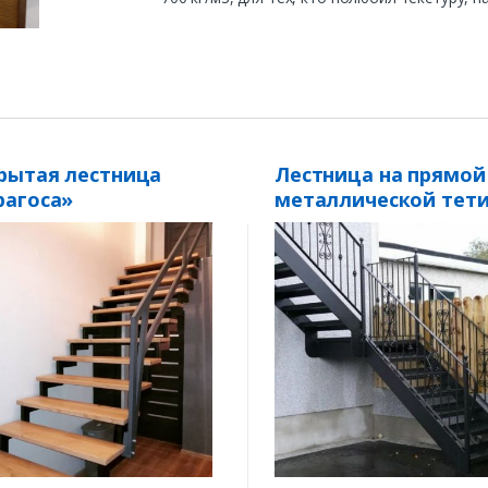
рытая лестница
Лестница на прямой
рагоса»
металлической тет
«ЛЕС-04»