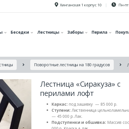
Хинганская 1 корпус 10
Пн-пт 
ы
Беседки
Лестницы
Заборы
Перила
Покуп
стницы
Поворотные лестницы на 180 градусов
Лестница «Сиракуза» с
перилами лофт
Каркас:
под зашивку — 85 000 р.
Ступени:
Лиственница цельноламельн
— 45 000 р. Лак.
Подступенки и обшивка:
Массив сос
000 р. Краска + лак.