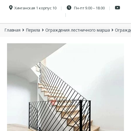
Хинганская 1 корпус 10
Пн-пт 9.00 – 18.00
Главная
Перила
Ограждения лестничного марша
Огражд