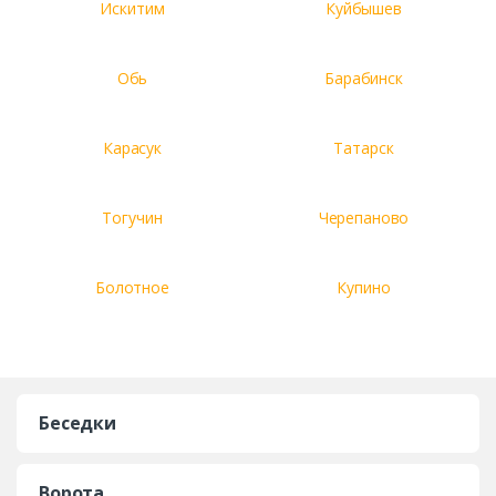
Искитим
Куйбышев
Обь
Барабинск
Карасук
Татарск
Тогучин
Черепаново
Болотное
Купино
Беседки
Ворота