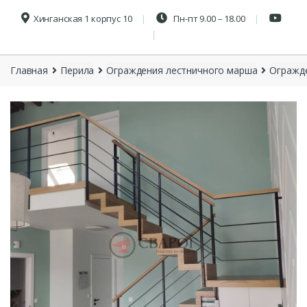
Хинганская 1 корпус 10
Пн-пт 9.00 – 18.00
Главная
Перила
Ограждения лестничного марша
Огражд