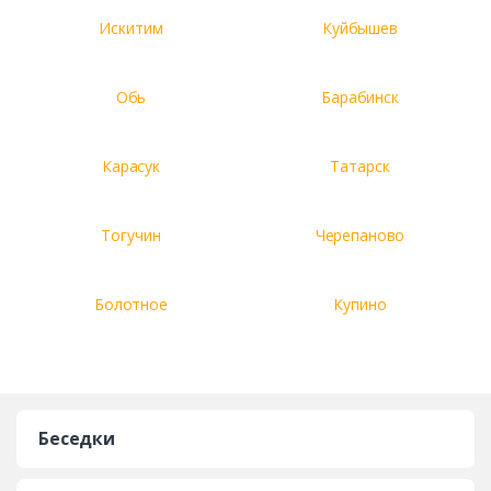
Искитим
Куйбышев
Обь
Барабинск
Карасук
Татарск
Тогучин
Черепаново
Болотное
Купино
Беседки