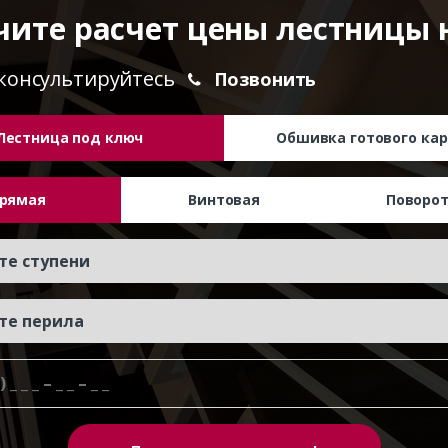
чите расчет цены лестницы 
консультируйтесь
Позвонить
Лестница под ключ
Обшивка готового кар
рямая
Винтовая
Поворо