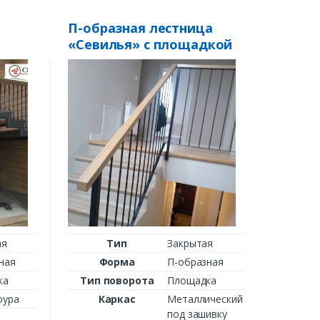
П-образная лестница
Лестн
«Севилья» с площадкой
стиле
Ф
Тип п
Ка
Ст
Пе
Пор
Назн
Пригла
ая
Тип
Закрытая
ст
ная
Форма
П-образная
ка
Тип поворота
Площадка
От:
оура
Каркас
Металлический
под зашивку