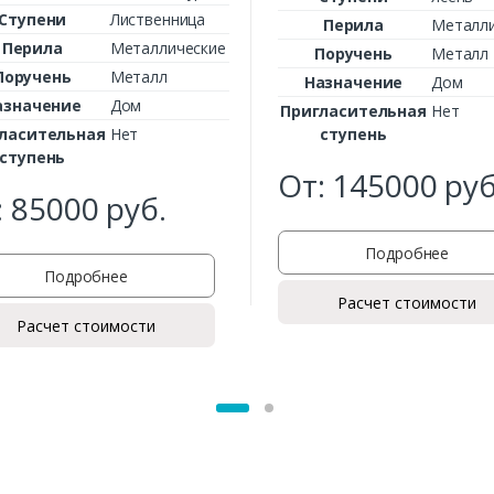
Ступени
Лиственница
Заказать
Перила
Металли
Перила
Металлические
Поручень
Металл
Ваше имя*
Поручень
Металл
Назначение
Дом
азначение
Дом
Пригласительная
Нет
ласительная
Нет
ступень
ступень
От:
145000
руб
Ваш телефон*
:
85000
руб.
Подробнее
Подробнее
Комментарий к заказу
Расчет стоимости
Расчет стоимости