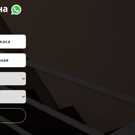
на
каса
тная