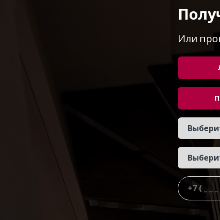
Полу
Или про
П