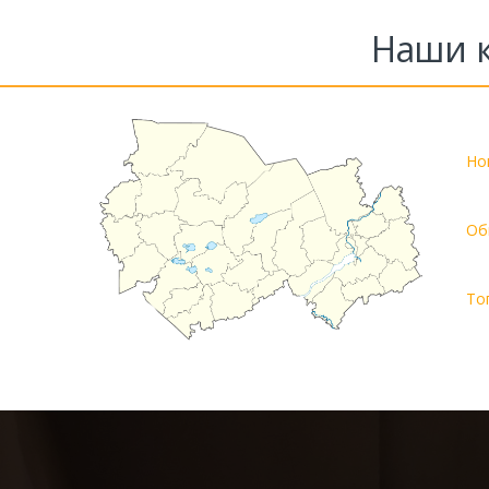
Наши к
Но
Об
То