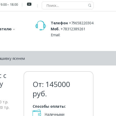
9.00 – 18.00
Телефон
+79658220304
ателю
Моб.
+78312389261
Email:
ашивку ясенем
 с
у
От:
145000
руб.
 т.р.
Способы оплаты:
0 т.р.
Наличными