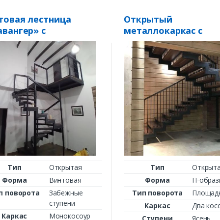
товая лестница
Открытый
авангер» с
металлокаркас с
евянными
ограждением под
пенями
зашивку ясенем
Тип
Открытая
Тип
Открыт
Форма
Винтовая
Форма
П-образ
п поворота
Забежные
Тип поворота
Площад
ступени
Каркас
Два кос
Каркас
Монокосоур
Ступени
Ясень