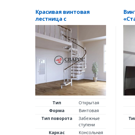
Красивая винтовая
Вин
лестница с
«Ст
деревянными перилами
дер
и поручнем
сту
Тип
Открытая
Форма
Винтовая
Тип поворота
Забежные
Ти
ступени
Каркас
Консольная