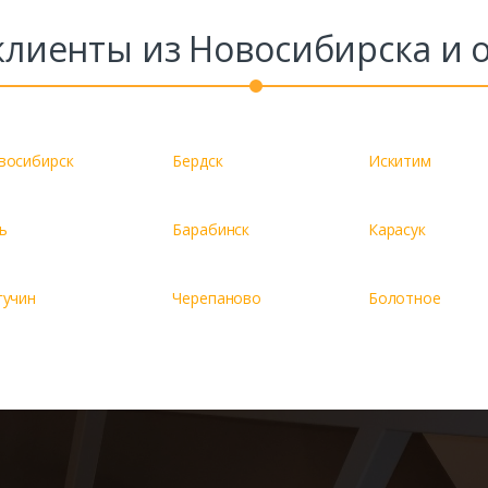
лиенты из Новосибирска и 
восибирск
Бердск
Искитим
ь
Барабинск
Карасук
гучин
Черепаново
Болотное