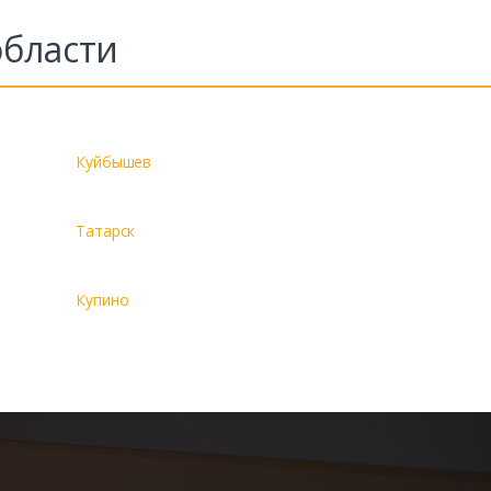
области
Куйбышев
Татарск
Купино