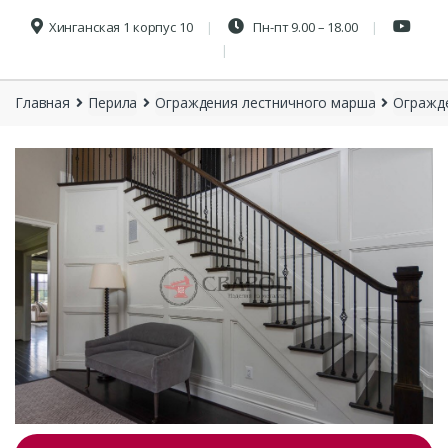
Хинганская 1 корпус 10
Пн-пт 9.00 – 18.00
Главная
Перила
Ограждения лестничного марша
Огражд