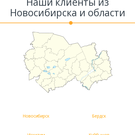
Наши клиенты из
Комментарий к заказу
Новосибирска и области
Новосибирск
Бердск
Искитим
Куйбышев