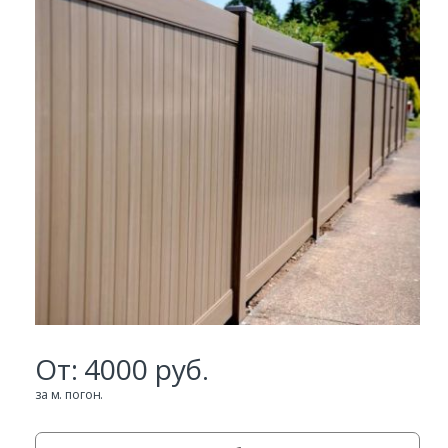
Ваш телефон*
Комментарий к заказу
От:
4000
руб.
за м. погон.