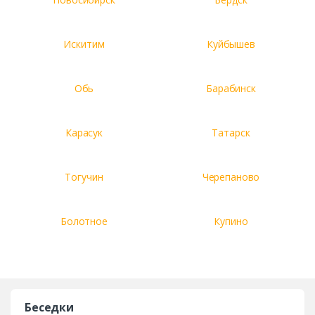
Искитим
Куйбышев
Обь
Барабинск
Карасук
Татарск
Тогучин
Черепаново
Болотное
Купино
Беседки