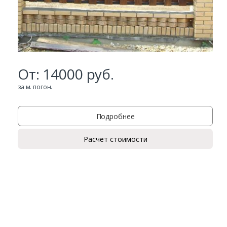
От:
14000
руб.
за м. погон.
Подробнее
Расчет стоимости
Заказать
Ваше имя*
Ваш телефон*