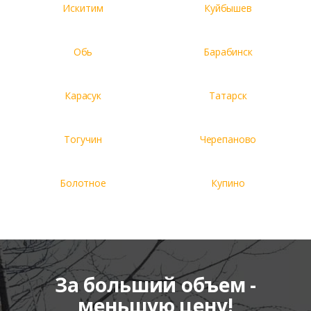
Искитим
Куйбышев
Обь
Барабинск
Карасук
Татарск
Тогучин
Черепаново
Болотное
Купино
За больший объем -
меньшую цену!