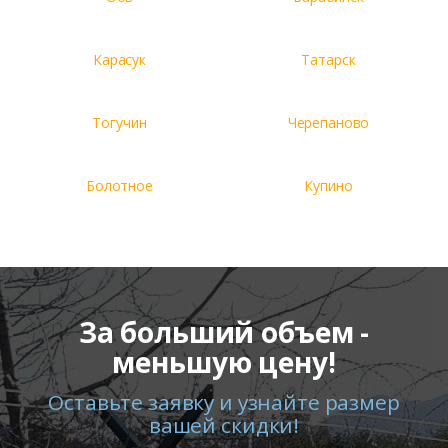
Карасук
Татарск
Тогучин
Черепаново
Болотное
Купино
За больший объем -
меньшую цену!
Оставьте заявку и узнайте размер
вашей скидки!