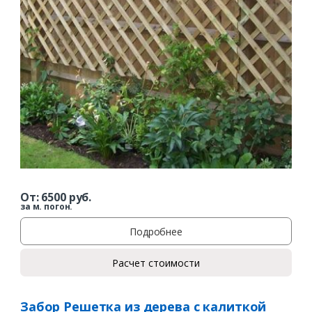
Заказать
От:
6500
руб.
Ваше имя*
за м. погон.
Подробнее
Расчет стоимости
Ваш телефон*
Забор Решетка из дерева с калиткой