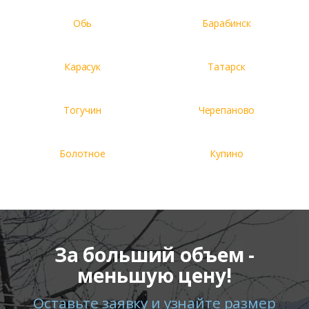
Обь
Барабинск
Карасук
Татарск
Тогучин
Черепаново
Болотное
Купино
За больший объем -
меньшую цену!
Оставьте заявку и узнайте размер