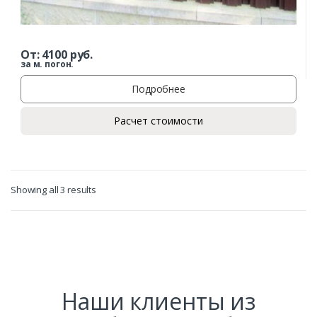
Заказать
От:
4100
руб.
Ваше имя*
за м. погон.
Подробнее
Расчет стоимости
Ваш телефон*
Комментарий к заказу
Showing all 3 results
Наши клиенты из