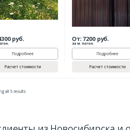
Заказать
4300
руб.
От:
7200
руб.
огон.
за м. погон.
Ваше имя*
Подробнее
Подробнее
Расчет стоимости
Расчет стоимости
Ваш телефон*
g all 5 results
Комментарий к заказу
лиенты из Новосибирска и 