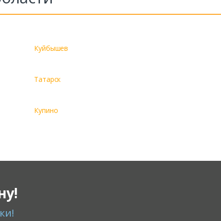
Куйбышев
Татарск
Купино
ну!
ки!