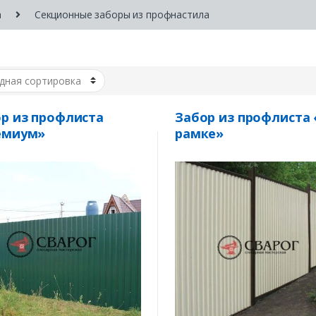
а
Секционные заборы из профнастила
р из профлиста
Забор из профлиста 
емиум»
рамке»