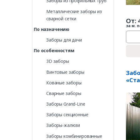
Заборы из профильных труб
Металлические заборы из
сварной сетки
От:
за м. п
По назначению
Заборы для дачи
По особенностям
3D заборы
Винтовые заборы
Забо
«Ст
Кованые заборы
Сварные заборы
Заборы Grand-Line
Заборы секционные
Заборы-жалюзи
Заборы комбинированные