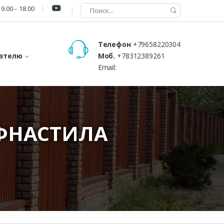
9.00 – 18.00
Телефон
+79658220304
ателю
Моб.
+78312389261
Email:
ФНАСТИЛА