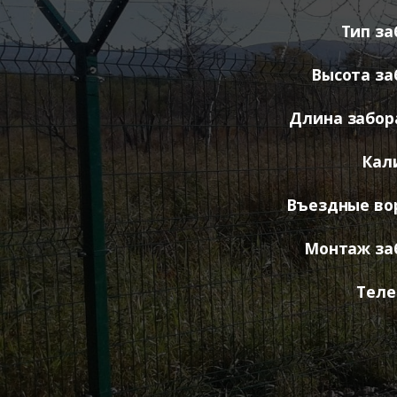
Тип за
Высота за
Длина забора
Кал
Въездные во
Монтаж за
Теле