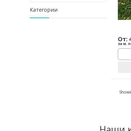
Категории
От:
за м. п
Showin
Наши к