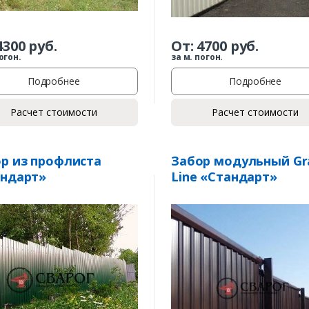
4300
руб.
От:
4700
руб.
огон.
за м. погон.
Подробнее
Подробнее
Расчет стоимости
Расчет стоимости
р из профлиста
Забор модульный Gr
андарт»
Line «Стандарт»