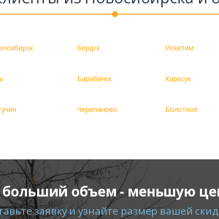
восибирск
Бердск
Искитим
ь
Барабинск
Карасук
гучин
Черепаново
Болотное
 больший объем - меньшую це
тавьте заявку и узнайте размер вашей скид