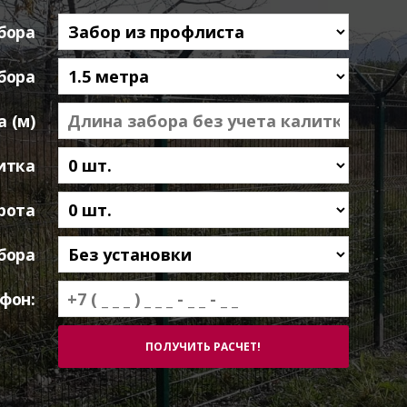
бора
бора
 (м)
итка
рота
бора
фон: