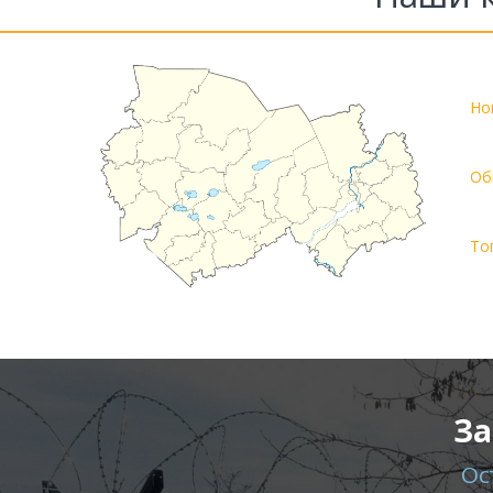
Но
Об
То
За
Ос