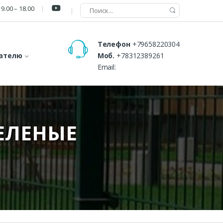
9.00 – 18.00
Телефон
+79658220304
ателю
Моб.
+78312389261
Email:
ЕЛЕНЫЕ