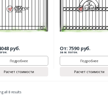
Ваш телефон*
Комментарий к заказу
4048
руб.
От:
7590
руб.
огон.
за м. погон.
Подробнее
Подробнее
Расчет стоимости
Расчет стоимости
g all 8 results