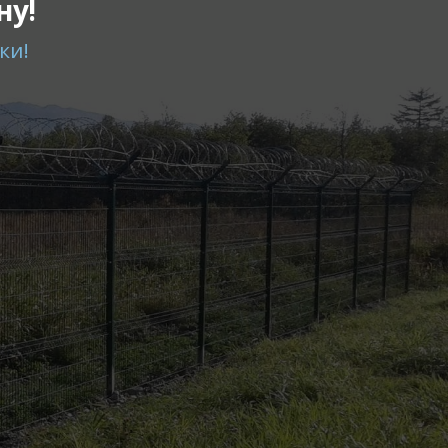
ну!
ки!