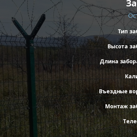
За
Ос
Тип за
Высота за
Длина забора
Кал
Въездные во
Монтаж за
Теле