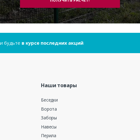
..и будьте
в курсе последних акций
Наши товары
Беседки
Ворота
Заборы
Навесы
Перила