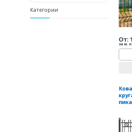
Категории
От:
за м. п
Кова
круг
пика