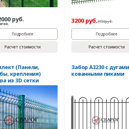
2000
руб.
3200
руб.
4150
р
уб.
огон.
Подробнее
Подробнее
Расчет стоимости
Расчет стоимости
лект (Панели,
Забор А3230 с дугами
бы, крепления)
кованными пиками
ра из 3D сетки
ht» 3,5 мм. пруток