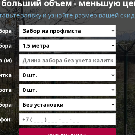
 больший объем - меньшую це
тавьте заявку и узнайте размер вашей скид
бора
бора
 (м)
итка
рота
бора
фон: