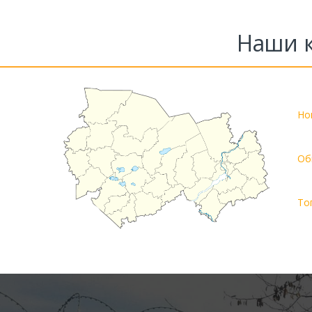
Наши к
Но
Об
То