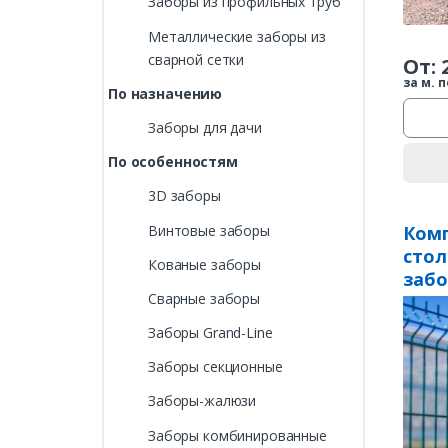
Заборы из профильных труб
Металлические заборы из
сварной сетки
От:
за м. п
По назначению
Заборы для дачи
По особенностям
3D заборы
Винтовые заборы
Комп
стол
Кованые заборы
забо
Сварные заборы
«Lig
Заборы Grand-Line
Заборы секционные
Заборы-жалюзи
Заборы комбинированные