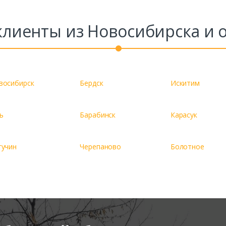
лиенты из Новосибирска и 
восибирск
Бердск
Искитим
ь
Барабинск
Карасук
гучин
Черепаново
Болотное