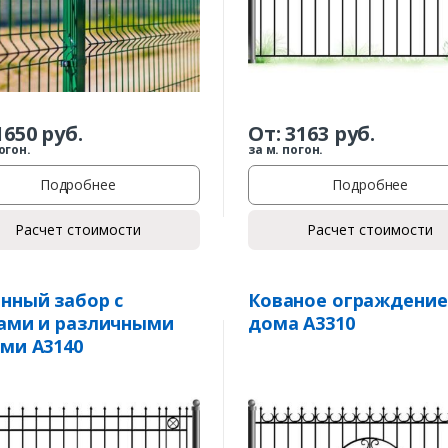
1650
руб.
От:
3163
руб.
огон.
за м. погон.
Подробнее
Подробнее
Расчет стоимости
Расчет стоимости
нный забор с
Кованое ограждение
ами и различными
дома А3310
ми А3140
Заказать
Ваше имя*