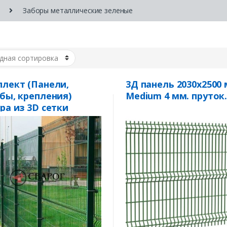
Заборы металлические зеленые
лект (Панели,
3Д панель 2030х2500
бы, крепления)
Medium 4 мм. пруток
ра из 3D сетки
ium» 4 мм. пруток