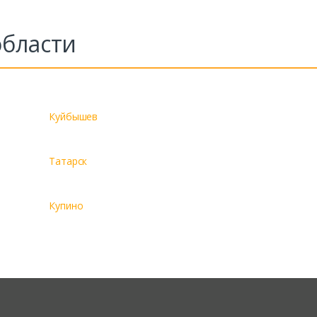
области
Куйбышев
Татарск
Купино