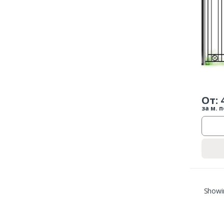
От:
за м. п
Showin