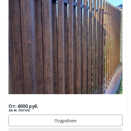
От:
4000
руб.
за м. погон.
Подробнее