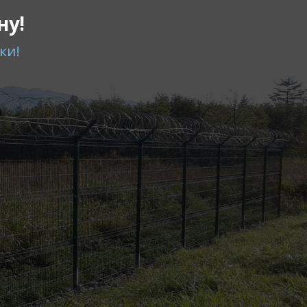
ну!
ки!