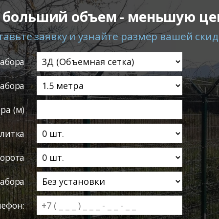
 больший объем - меньшую це
тавьте заявку и узнайте размер вашей скид
забора
забора
ра (м)
литка
ворота
абора
лефон: