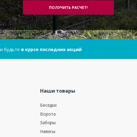
..и будьте
в курсе последних акций
Наши товары
Беседки
Ворота
Заборы
Навесы