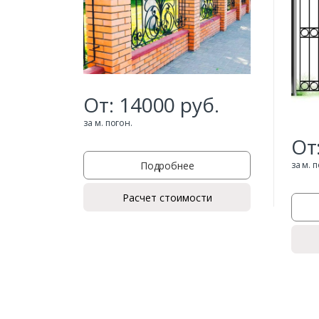
От:
14000
руб.
за м. погон.
От
Подробнее
за м. 
Расчет стоимости