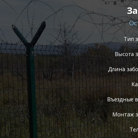
За
Ос
Тип 
Высота 
Длина забо
Ка
Въездные 
Монтаж з
Те