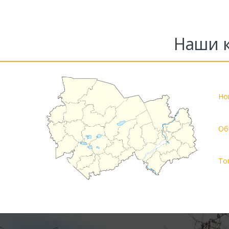
Наши к
Но
Об
То