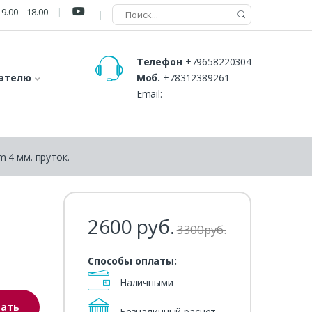
9.00 – 18.00
Телефон
+79658220304
ателю
Моб.
+78312389261
Email:
 4 мм. пруток.
2600
руб.
3300
р
уб.
Способы оплаты:
Наличными
зать
Безналичный расчет