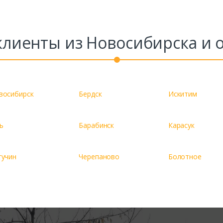
лиенты из Новосибирска и 
Ваш телефон*
Комментарий к заказу
восибирск
Бердск
Искитим
ь
Барабинск
Карасук
гучин
Черепаново
Болотное