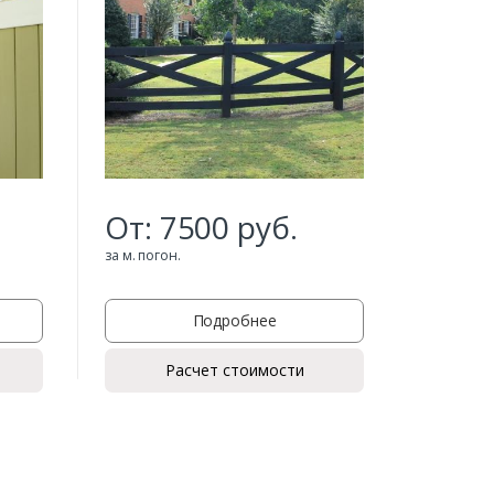
От:
7500
руб.
От:
за м. погон.
за м. пого
Подробнее
Расчет стоимости