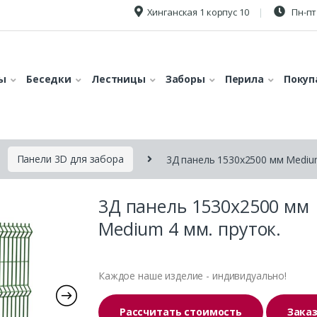
Хинганская 1 корпус 10
Пн-пт 
ы
Беседки
Лестницы
Заборы
Перила
Покуп
Панели 3D для забора
3Д панель 1530х2500 мм Medium
3Д панель 1530х2500 мм
Medium 4 мм. пруток.
Каждое наше изделие - индивидуально!
Рассчитать стоимость
Зака