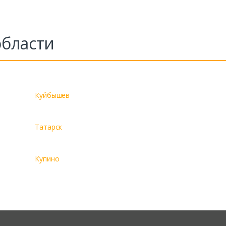
области
Куйбышев
Татарск
Купино