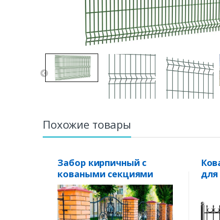
Похожие товары
Забор кирпичный с
Ков
коваными секциями
для