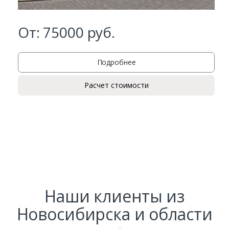
От:
75000
руб.
Подробнее
Расчет стоимости
Заказать
Ваше имя*
Ваш телефон*
Наши клиенты из
Новосибирска и области
Комментарий к заказу