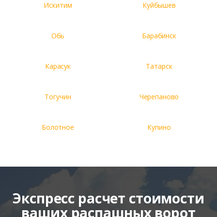
Искитим
Куйбышев
Обь
Барабинск
Карасук
Татарск
Тогучин
Черепаново
Болотное
Купино
Экспресс расчет стоимости
ваших распашных ворот