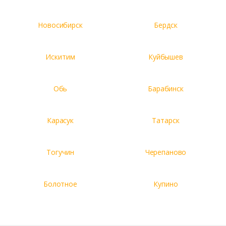
Новосибирск
Бердск
Искитим
Куйбышев
Обь
Барабинск
Карасук
Татарск
Тогучин
Черепаново
Болотное
Купино