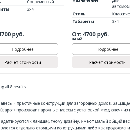
Назначение
Для
ь
Современный
автомоб
риты
3х4
Стиль
Классиче
Габариты
3х4
4700
руб.
От:
4700
руб.
за м2
Подробнее
Подробнее
Расчет стоимости
Расчет стоимости
g all 8 results
авесы – практичные конструкции для загородных домов. Защища
«Сварог» производит арочные навесы с установкой «под ключ» из
 адаптируются к ландшафтному дизайну, имеют малый общий вес,
ваются отдельно стоящими конструкциями либо как продолжение