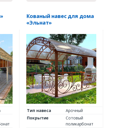
ь»
Кованый навес для дома
«Эльнат»
а
Тип навеса
Арочный
Покрытие
Сотовый
бонат
поликарбонат