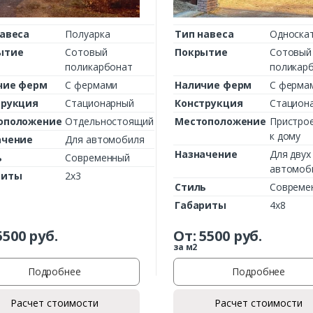
авеса
Полуарка
Тип навеса
Односка
ытие
Сотовый
Покрытие
Сотовый
поликарбонат
поликар
чие ферм
С фермами
Наличие ферм
С ферма
трукция
Стационарный
Конструкция
Стацион
оположение
Отдельностоящий
Местоположение
Пристро
к дому
ачение
Для автомобиля
Назначение
Для двух
ь
Современный
автомоб
риты
2х3
Стиль
Совреме
Габариты
4х8
5500
руб.
От:
5500
руб.
за м2
Подробнее
Подробнее
Расчет стоимости
Расчет стоимости