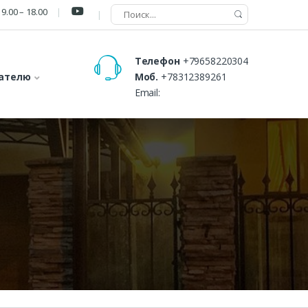
9.00 – 18.00
Телефон
+79658220304
ателю
Моб.
+78312389261
Email: