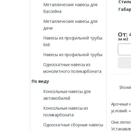
Стил
Металлические навесы для
Габа
бассейна
Металлические навесы для
дачи
От:
Навесы из профильной трубы
за м2
6х6
Навесы из профильной трубы
Односкатные навесы из
монолитного поликарбоната
По виду
Showin
Консольные навесы для
автомобилей
Арочные н
Консольные навесы из
условий. 
поликарбоната
Они легко
Односкатные сборные навесы
Устанавли