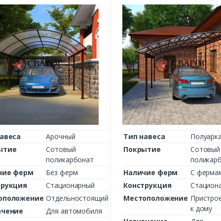
Комментарий к заказу
отон»
авеса
Арочный
Тип навеса
Полуарк
ытие
Сотовый
Покрытие
Сотовый
поликарбонат
поликар
чие ферм
Без ферм
Наличие ферм
С ферма
трукция
Стационарный
Конструкция
Стацион
оположение
Отдельностоящий
Местоположение
Пристро
к дому
ачение
Для автомобиля