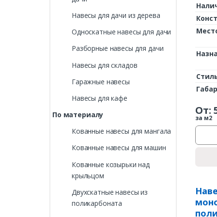
Нали
Навесы для дачи из дерева
Конс
Мест
Односкатные навесы для дачи
Разборные навесы для дачи
Назн
Навесы для складов
Стил
Гаражные навесы
Габа
Навесы для кафе
От:
По материалу
за м2
Кованные навесы для мангала
Кованные навесы для машин
Кованные козырьки над
крыльцом
Наве
Двухскатные навесы из
мон
поликарбоната
пол