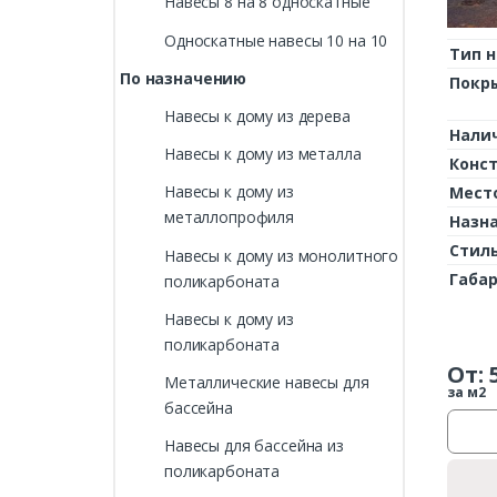
Навесы 8 на 8 односкатные
Односкатные навесы 10 на 10
Тип н
По назначению
Покр
Навесы к дому из дерева
Нали
Навесы к дому из металла
Конс
Навесы к дому из
Мест
металлопрофиля
Назн
Стил
Навесы к дому из монолитного
Габа
поликарбоната
Навесы к дому из
поликарбоната
От:
Металлические навесы для
за м2
бассейна
Навесы для бассейна из
поликарбоната