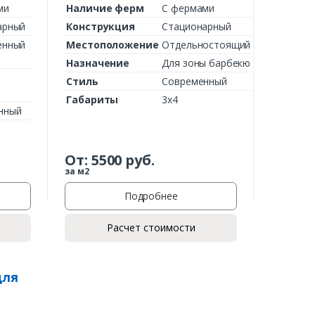
ми
Наличие ферм
С фермами
арный
Конструкция
Стационарный
енный
Местоположение
Отдельностоящий
Назначение
Для зоны барбекю
ы
Стиль
Современный
Габариты
3х4
нный
От:
5500
руб.
за м2
Подробнее
Расчет стоимости
для