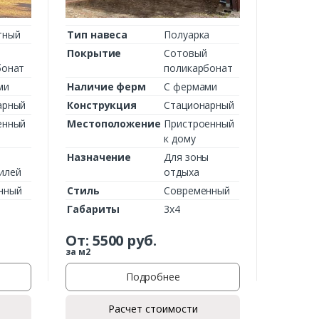
тный
Тип навеса
Полуарка
Покрытие
Сотовый
бонат
поликарбонат
ми
Наличие ферм
С фермами
арный
Конструкция
Стационарный
енный
Местоположение
Пристроенный
к дому
Назначение
Для зоны
илей
отдыха
нный
Стиль
Современный
Габариты
3х4
От:
5500
руб.
за м2
Подробнее
Расчет стоимости