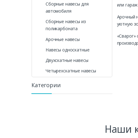
Сборные навесы для
или гараж
автомобиля
Арочный н
Сборные навесы из
уютную зо
поликарбоната
«Сварог» 
Арочные навесы
производс
Навесы односкатные
Двухскатные навесы
Четырехскатные навесы
Категории
Наши к