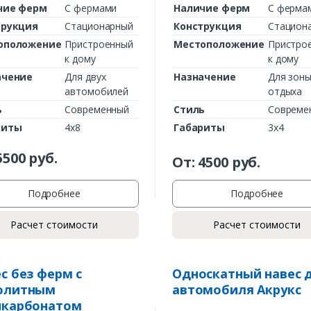
чие ферм
С фермами
Наличие ферм
С ферма
трукция
Стационарный
Конструкция
Стацион
оположение
Пристроенный
Местоположение
Пристро
к дому
к дому
ачение
Для двух
Назначение
Для зон
автомобилей
отдыха
ь
Современный
Стиль
Совреме
риты
4х8
Габариты
3х4
5500
руб.
Заказать
От:
4500
руб.
Ваше имя*
Подробнее
Подробнее
Расчет стоимости
Расчет стоимости
Ваш телефон*
с без ферм с
Односкатный навес 
олитным
автомобиля Акрукс
икарбонатом