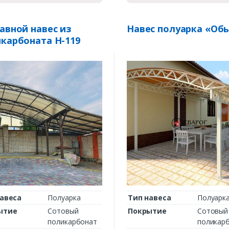
авной навес из
Навес полуарка «Об
карбоната Н-119
авеса
Полуарка
Тип навеса
Полуарк
ытие
Сотовый
Покрытие
Сотовый
поликарбонат
поликар