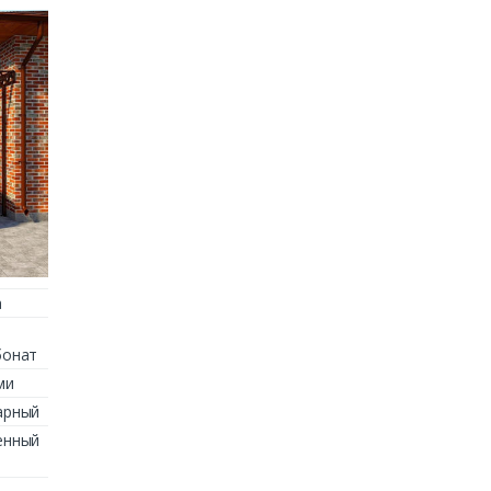
а
бонат
ми
арный
енный