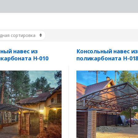
ный навес из
Консольный навес из
карбоната Н-010
поликарбоната Н-01