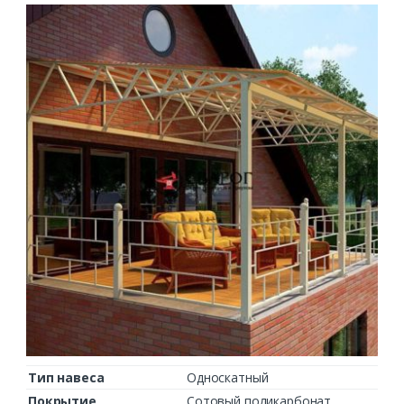
Заказать
Ваше имя*
Ваш телефон*
Тип навеса
Односкатный
Покрытие
Сотовый поликарбонат