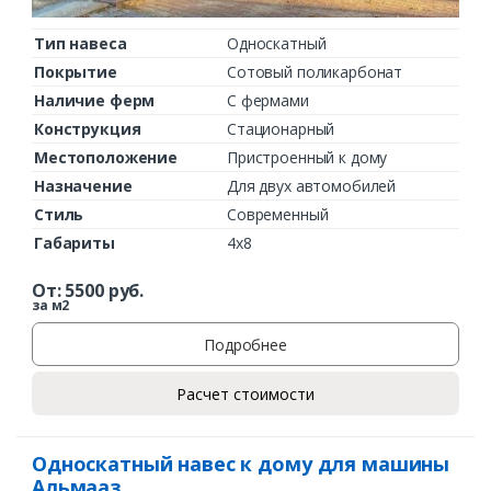
Тип навеса
Односкатный
Покрытие
Сотовый поликарбонат
Наличие ферм
С фермами
Конструкция
Стационарный
Местоположение
Пристроенный к дому
Назначение
Для двух автомобилей
Стиль
Современный
Габариты
4х8
От:
5500
руб.
за м2
Подробнее
Расчет стоимости
Односкатный навес к дому для машины
Альмааз