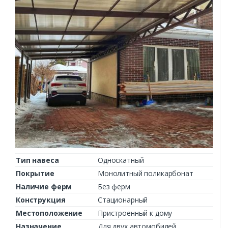
Тип навеса
Односкатный
Покрытие
Монолитный поликарбонат
Наличие ферм
Без ферм
Конструкция
Стационарный
Местоположение
Пристроенный к дому
Назначение
Для двух автомобилей