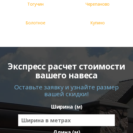
Тогучин
Черепаново
Болотное
Купино
Экспресс расчет стоимости
вашего навеса
Оставьте заявку и узнайте размер
вашей скидки!
Ширина (м)
Длина (м)