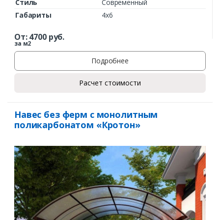
Стиль
Современный
Габариты
4х6
От:
4700
руб.
за м2
Подробнее
Расчет стоимости
Навес без ферм с монолитным
поликарбонатом «Кротон»