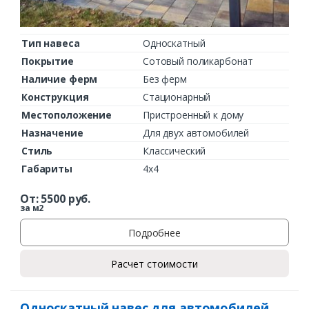
Тип навеса
Односкатный
Покрытие
Сотовый поликарбонат
Наличие ферм
Без ферм
Конструкция
Стационарный
Местоположение
Пристроенный к дому
Назначение
Для двух автомобилей
Стиль
Классический
Габариты
4х4
От:
5500
руб.
за м2
Подробнее
Расчет стоимости
Односкатный навес для автомобилей