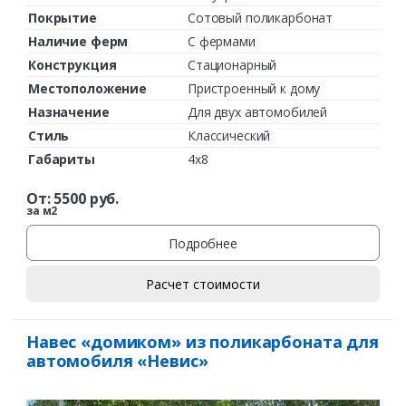
Покрытие
Сотовый поликарбонат
Наличие ферм
С фермами
Конструкция
Стационарный
Местоположение
Пристроенный к дому
Назначение
Для двух автомобилей
Стиль
Классический
Габариты
4х8
Заказать
От:
5500
руб.
за м2
Ваше имя*
Подробнее
Расчет стоимости
Ваш телефон*
Навес «домиком» из поликарбоната для
автомобиля «Невис»
Комментарий к заказу