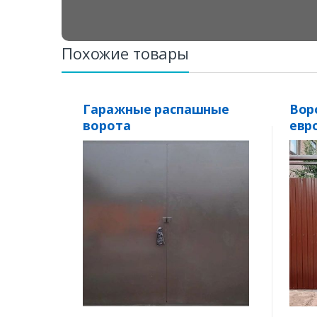
Похожие товары
Гаражные распашные
Вор
ворота
евр
съё