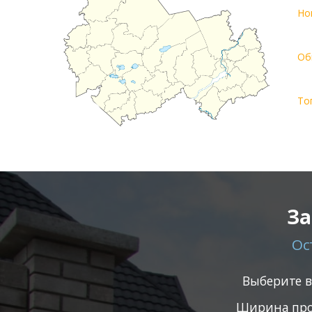
Но
Об
То
За
Ос
Выберите 
Ширина про