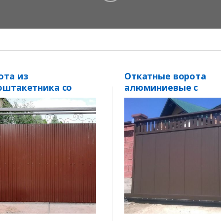
ота из
Откатные ворота
оштакетника со
алюминиевые с
мной балкой
кирпичными столба