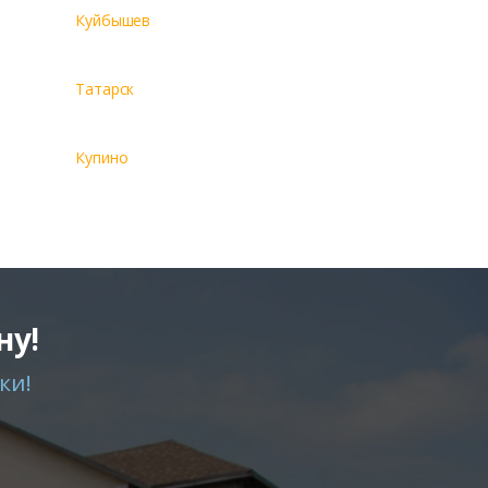
Куйбышев
Татарск
Купино
ну!
ки!