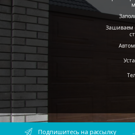
м
Запол
Зашиваем 
с
Автом
Уст
Те
Подпишитесь на рассылку
.