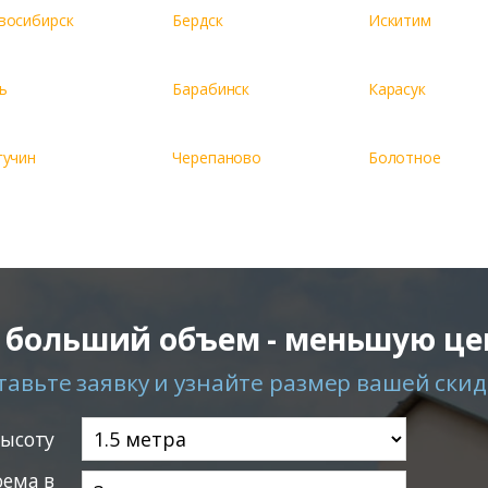
восибирск
Бердск
Искитим
ь
Барабинск
Карасук
гучин
Черепаново
Болотное
 больший объем - меньшую це
тавьте заявку и узнайте размер вашей скид
высоту
ема в