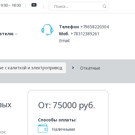
9.00 – 18.00
Телефон
+79658220304
ателю
Моб.
+78312389261
Email:
е с калиткой и электропривод
Откатные
вых
От:
75000
руб.
Способы оплаты:
Наличными
рок