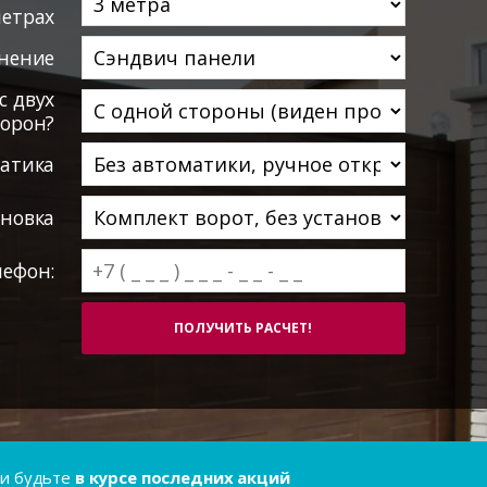
етрах
нение
с двух
торон?
атика
ановка
лефон:
..и будьте
в курсе последних акций