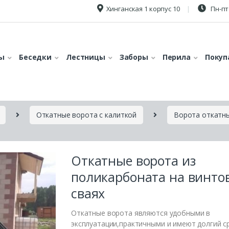
Хинганская 1 корпус 10
Пн-пт 
ы
Беседки
Лестницы
Заборы
Перила
Покуп
Откатные ворота с калиткой
Ворота откатны
Откатные ворота из
поликарбоната на винто
сваях
Откатные ворота являются удобными в
эксплуатации,практичными и имеют долгий с