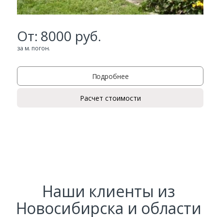
От:
8000
руб.
за м. погон.
Подробнее
Расчет стоимости
Заказать
Ваше имя*
Наши клиенты из
Ваш телефон*
Новосибирска и области