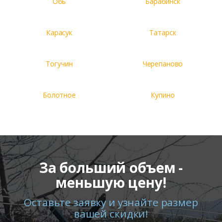
Обь
Барабинск
Карасук
Татарск
Тогучин
Черепаново
Болотное
Купино
За больший объем -
меньшую цену!
Оставьте заявку и узнайте размер
вашей скидки!