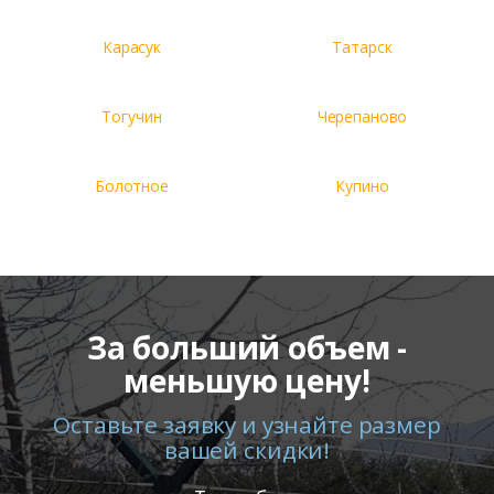
Карасук
Татарск
Тогучин
Черепаново
Болотное
Купино
За больший объем -
меньшую цену!
Оставьте заявку и узнайте размер
вашей скидки!