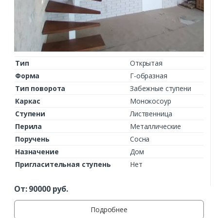
Тип
Открытая
Форма
Г-образная
Тип поворота
Забежные ступени
Каркас
Монокосоур
Ступени
Лиственница
Перила
Металлические
Поручень
Сосна
Назначение
Дом
Пригласительная ступень
Нет
От:
90000
руб.
Заказать
Подробнее