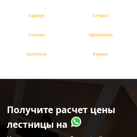
Карасук
Татарск
Тогучин
Черепаново
Болотное
Купино
Получите расчет цены
лестницы на