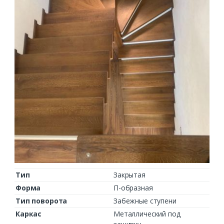
Тип
Закрытая
Форма
П-образная
Тип поворота
Забежные ступени
Каркас
Металлический под