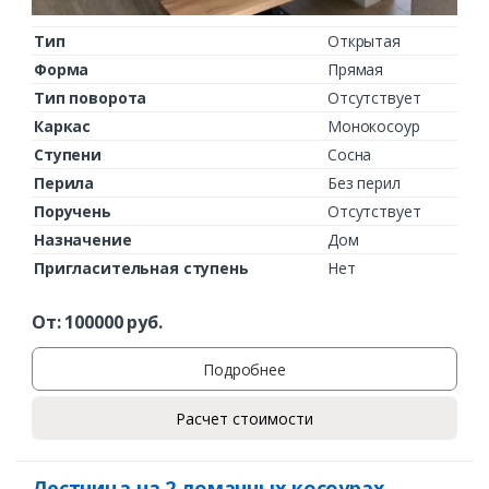
Тип
Открытая
Форма
Прямая
Тип поворота
Отсутствует
Каркас
Монокосоур
Ступени
Сосна
Перила
Без перил
Поручень
Отсутствует
Назначение
Дом
Пригласительная ступень
Нет
От:
100000
руб.
Подробнее
Расчет стоимости
Лестница на 2 ломанных косоурах