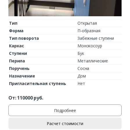
Комментарий к заказу
Тип
Открытая
Форма
П-образная
Тип поворота
Забежные ступени
Каркас
Монокосоур
Ступени
Бук
Перила
Металлические
Поручень
Сосна
Назначение
Дом
Пригласительная ступень
Нет
От:
110000
руб.
Подробнее
Расчет стоимости