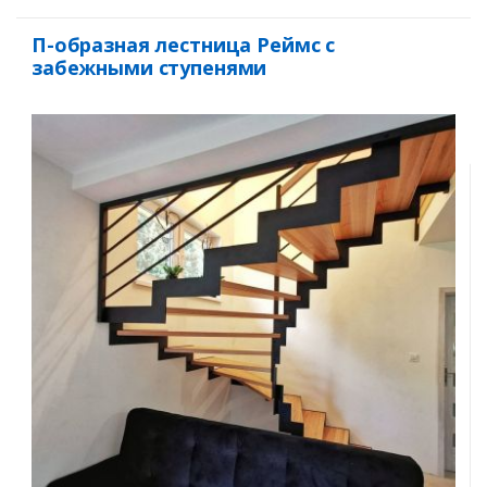
П-образная лестница Реймс с
забежными ступенями