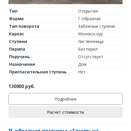
Тип
Открытая
Форма
Г-образная
Тип поворота
Забежные ступени
Каркас
Монокосоур
Ступени
Лиственница
Перила
Без перил
Поручень
Отсутствует
Назначение
Дом
Пригласительная ступень
Нет
130000
руб.
Подробнее
Расчет стоимости
П-образная лестница «Генуя» на