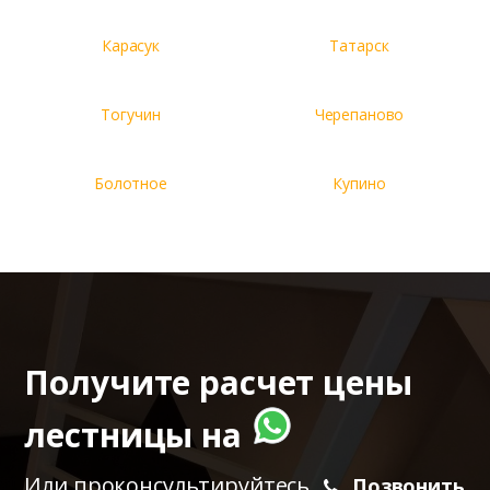
Карасук
Татарск
Тогучин
Черепаново
Болотное
Купино
Получите расчет цены
лестницы на
Или проконсультируйтесь
Позвонить