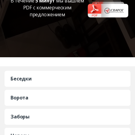
В течение
5 минут
мы вышлем
PDF с коммерческим
предложением
Беседки
Ворота
Заборы