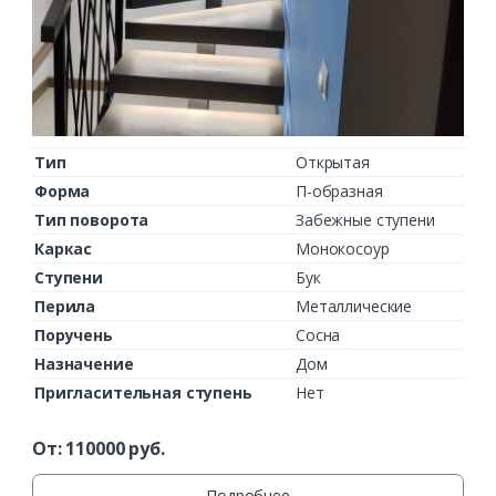
Тип
Открытая
Форма
П-образная
Тип поворота
Забежные ступени
Каркас
Монокосоур
Ступени
Бук
Перила
Металлические
Поручень
Сосна
Назначение
Дом
Пригласительная ступень
Нет
От:
110000
руб.
Подробнее