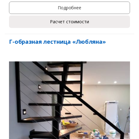
Подробнее
Ваше имя*
Расчет стоимости
Ваш телефон*
Г-образная лестница «Любляна»
Комментарий к заказу