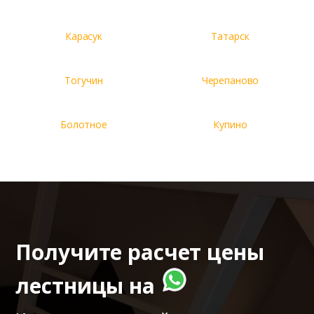
Карасук
Татарск
Тогучин
Черепаново
Болотное
Купино
Получите расчет цены
лестницы на