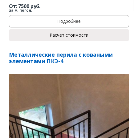
От:
7500
руб.
за м. погон.
Подробнее
Расчет стоимости
Заказать
Металлические перила с коваными
Ваше имя*
элементами ПКЭ-4
Ваш телефон*
Комментарий к заказу