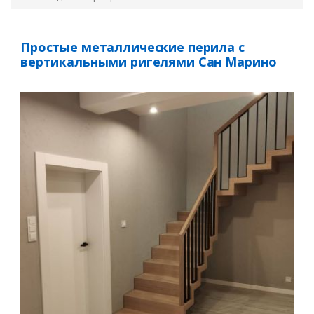
Простые металлические перила с
вертикальными ригелями Сан Марино