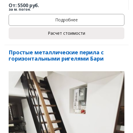
От:
5500
руб.
за м. погон.
Подробнее
Расчет стоимости
Заказать
Простые металлические перила с
горизонтальными ригелями Бари
Ваше имя*
Ваш телефон*
Комментарий к заказу