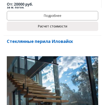
От:
20000
руб.
за м. погон.
Подробнее
Расчет стоимости
Заказать
Стеклянные перила Иловайск
Ваше имя*
Ваш телефон*
Комментарий к заказу