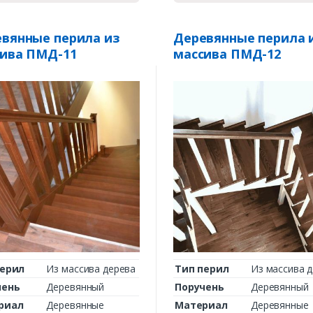
вянные перила из
Деревянные перила 
ива ПМД-11
массива ПМД-12
перил
Из массива дерева
Тип перил
Из массива 
чень
Деревянный
Поручень
Деревянный
риал
Деревянные
Материал
Деревянные