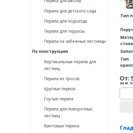
Перила для школы
Перила для детского сада
Тип 
Перила для подъезда
Пору
Перила для террасы
Мате
Перила на забежные лестницы
стое
Запо
По конструкции
Тип
Вертикальные перила для
креп
лестниц
От:
Перила из тросов
за м. п
Круглые перила
Гнутые перила
Перила для поворотных
лестниц
Винтовые перила
Глад