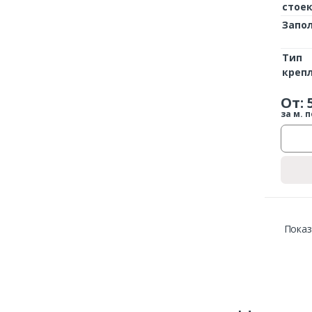
стое
Запо
Тип
креп
От:
за м. п
Показ