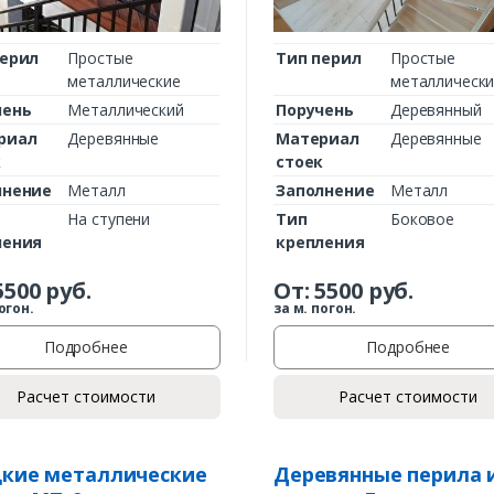
перил
Простые
Тип перил
Простые
металлические
металлическ
чень
Металлический
Поручень
Деревянный
риал
Деревянные
Материал
Деревянные
к
стоек
лнение
Металл
Заполнение
Металл
На ступени
Тип
Боковое
ления
крепления
5500
руб.
От:
5500
руб.
огон.
за м. погон.
Подробнее
Подробнее
Расчет стоимости
Расчет стоимости
кие металлические
Деревянные перила 