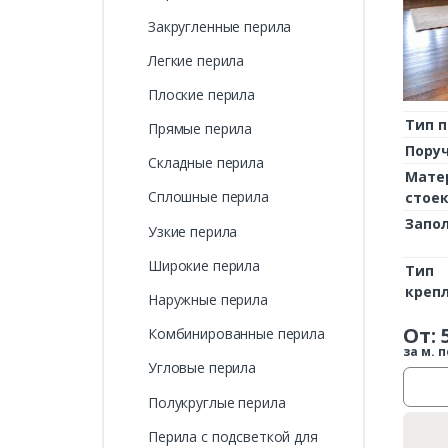
Закругленные перила
Легкие перила
Плоские перила
Тип 
Прямые перила
Пору
Складные перила
Мате
Сплошные перила
стое
Запо
Узкие перила
Широкие перила
Тип
креп
Наружные перила
От:
Комбинированные перила
за м. п
Угловые перила
Полукруглые перила
Перила с подсветкой для