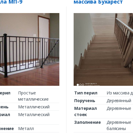
ла МП-9
массива Бухарест
перил
Простые
Тип перил
Из массива 
металлические
Поручень
Деревянный
чень
Металлический
Материал
Деревянные
риал
Металлический
стоек
к
Заполнение
Деревянные
лнение
Металл
балясины