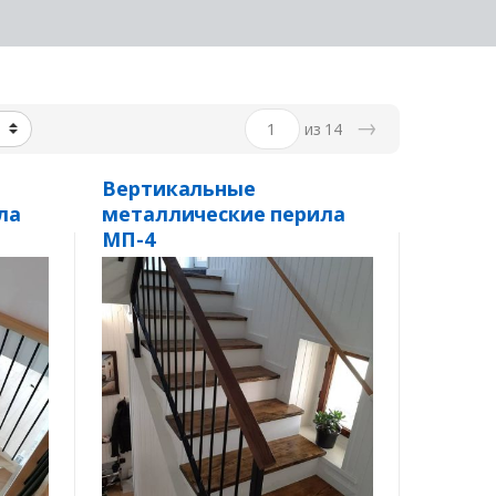
→
из 14
Вертикальные
ла
металлические перила
МП-4