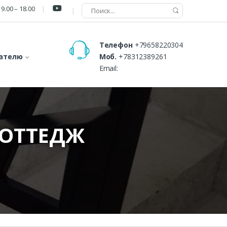
9.00 – 18.00
Телефон
+79658220304
ателю
Моб.
+78312389261
Email:
КОТТЕДЖ