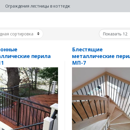
Ограждения лестницы в коттедж
конные
Блестящие
ллические перила
металлические пери
11
МП-7