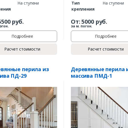
На ступени
Тип
На ступени
ления
крепления
5500
руб.
От:
5000
руб.
огон.
за м. погон.
Подробнее
Подробнее
Расчет стоимости
Расчет стоимости
Заказать
вянные перила из
Деревянные перила 
ива ПД-29
массива ПМД-1
Ваше имя*
Ваш телефон*