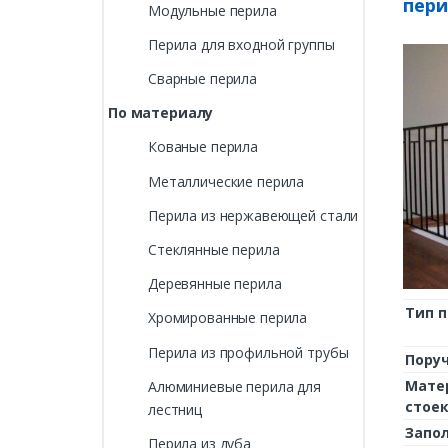
пери
Модульные перила
Перила для входной группы
Сварные перила
По материалу
Кованые перила
Металлические перила
Перила из нержавеющей стали
Стеклянные перила
Деревянные перила
Тип 
Хромированные перила
Перила из профильной трубы
Пору
Мате
Алюминиевые перила для
стое
лестниц
Запо
Перила из дуба