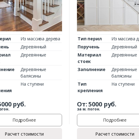
Комментарий к заказу
перил
Из массива дерева
Тип перил
Из массива 
чень
Деревянный
Поручень
Деревянный
риал
Деревянные
Материал
Деревянные
к
стоек
лнение
Деревянные
Заполнение
Деревянные
балясины
балясины
На ступени
Тип
На ступени
ления
крепления
5000
руб.
От:
5000
руб.
огон.
за м. погон.
Подробнее
Подробнее
Расчет стоимости
Расчет стоимости