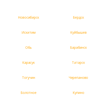
Новосибирск
Бердск
Искитим
Куйбышев
Обь
Барабинск
Карасук
Татарск
Тогучин
Черепаново
Болотное
Купино