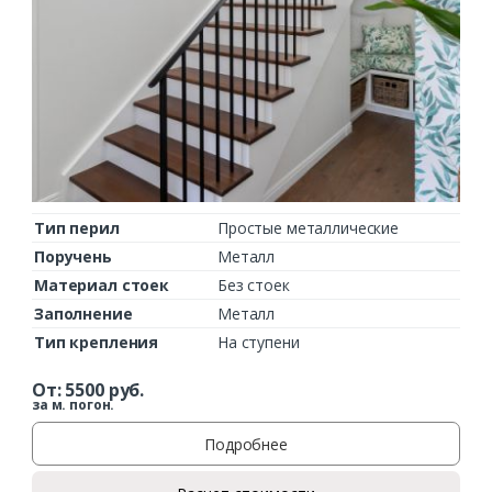
Заказать
Ваше имя*
Тип перил
Простые металлические
Ваш телефон*
Поручень
Металл
Материал стоек
Без стоек
Заполнение
Металл
Тип крепления
На ступени
Комментарий к заказу
От:
5500
руб.
за м. погон.
Подробнее