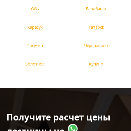
Обь
Барабинск
Карасук
Татарск
Тогучин
Черепаново
Болотное
Купино
Получите расчет цены