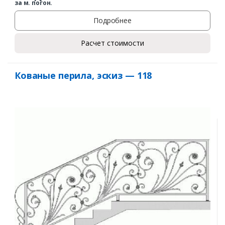
за м. погон.
Подробнее
Расчет стоимости
Кованые перила, эскиз — 118