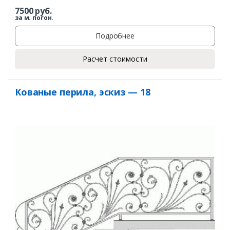
7500
руб.
за м. погон.
Подробнее
Расчет стоимости
Кованые перила, эскиз — 18