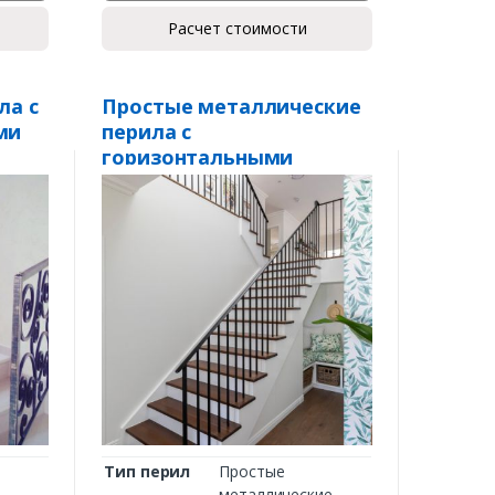
Расчет стоимости
ла с
Простые металлические
ми
перила с
горизонтальными
ригелями ПМ-40
Тип перил
Простые
металлические