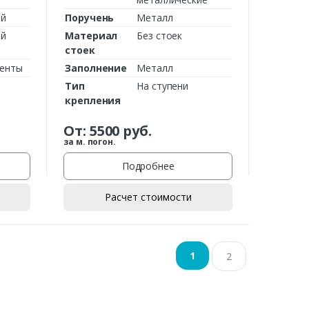
ий
Поручень
Металл
ий
Материал
Без стоек
стоек
менты
Заполнение
Металл
Тип
На ступени
крепления
От:
5500
руб.
за м. погон.
Подробнее
Расчет стоимости
1
2