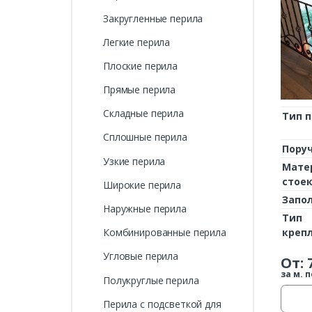
Закругленные перила
Легкие перила
Плоские перила
Прямые перила
Складные перила
Тип 
Сплошные перила
Пору
Узкие перила
Мате
стое
Широкие перила
Запо
Наружные перила
Тип
креп
Комбинированные перила
Угловые перила
От:
за м. п
Полукруглые перила
Перила с подсветкой для