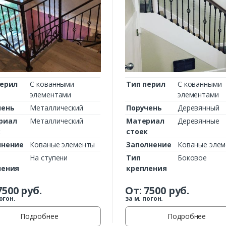
Комментарий к заказу
перил
С кованными
Тип перил
С кованными
элементами
элементами
чень
Металлический
Поручень
Деревянный
риал
Металлический
Материал
Деревянные
к
стоек
лнение
Кованые элементы
Заполнение
Кованые эле
На ступени
Тип
Боковое
ления
крепления
7500
руб.
От:
7500
руб.
огон.
за м. погон.
Подробнее
Подробнее