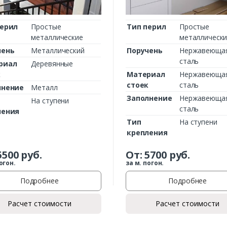
перил
Простые
Тип перил
Простые
металлические
металлическ
чень
Металлический
Поручень
Нержавеюща
сталь
риал
Деревянные
к
Материал
Нержавеюща
стоек
сталь
лнение
Металл
Заполнение
Нержавеюща
На ступени
сталь
ления
Тип
На ступени
крепления
5500
руб.
От:
5700
руб.
огон.
за м. погон.
Подробнее
Подробнее
Расчет стоимости
Расчет стоимости