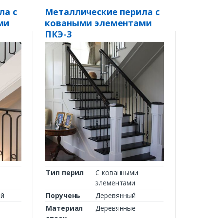
ла с
Металлические перила с
ми
коваными элементами
ПКЭ-3
Тип перил
С кованными
элементами
ий
Поручень
Деревянный
Материал
Деревянные