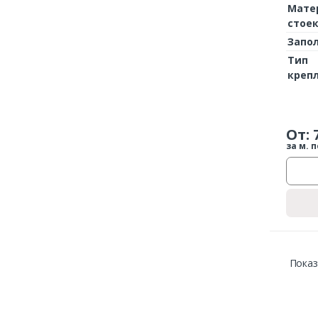
Мате
стое
Запо
Тип
креп
От:
за м. п
Показ