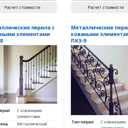
Расчет стоимости
Расчет стоимости
ллические перила с
Металлические пери
аными элементами
коваными элемента
8
ПКЭ-9
перил
С кованными
элементами
Тип перил
С кованными
чень
Металлический
элементами