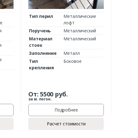
Тип перил
Металлические
ие
лофт
я
Поручень
Металлический
Материал
Металлический
я
стоек
Заполнение
Металл
я
Тип
Боковое
крепления
От:
5500
руб.
за м. погон.
Подробнее
Расчет стоимости