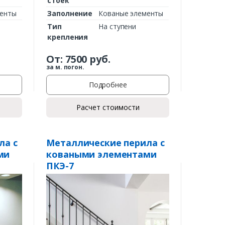
стоек
менты
Заполнение
Кованые элементы
Тип
На ступени
крепления
От:
7500
руб.
за м. погон.
Подробнее
Расчет стоимости
ла с
Металлические перила с
ми
коваными элементами
ПКЭ-7