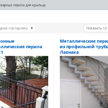
Сварные перила для крыльца
конные
Металлические пери
ллические перила
из профильной труб
11
Ларнака