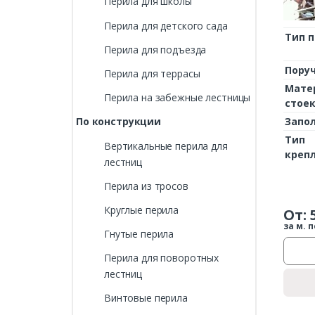
Перила для школы
Перила для детского сада
Тип 
Перила для подъезда
Пору
Перила для террасы
Мате
Перила на забежные лестницы
стое
Запо
По конструкции
Тип
Вертикальные перила для
креп
лестниц
Перила из тросов
Круглые перила
От:
за м. п
Гнутые перила
Перила для поворотных
лестниц
Винтовые перила