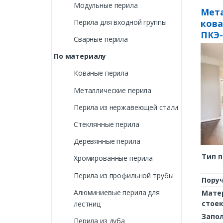
Модульные перила
Мета
ков
Перила для входной группы
ПКЭ-
Сварные перила
По материалу
Кованые перила
Металлические перила
Перила из нержавеющей стали
Стеклянные перила
Деревянные перила
Тип 
Хромированные перила
Перила из профильной трубы
Пору
Алюминиевые перила для
Мате
стое
лестниц
Запо
Перила из дуба