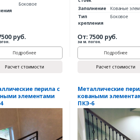
стоек
Боковое
Заполнение
Кованые эле
ления
Тип
Боковое
крепления
7500
руб.
От:
7500
руб.
огон.
за м. погон.
Подробнее
Подробнее
Расчет стоимости
Расчет стоимости
Заказать
Ваше имя*
ллические перила с
Металлические пери
аными элементами
коваными элемента
4
ПКЭ-6
Ваш телефон*