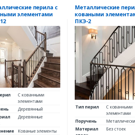
ллические перила с
Металлические пери
аными элементами
коваными элемента
12
ПКЭ-2
перил
С кованными
элементами
Тип перил
С кованными
чень
Деревянный
элементами
риал
Деревянные
Поручень
Металлическ
к
Материал
Без стоек
лнение
Кованые элементы