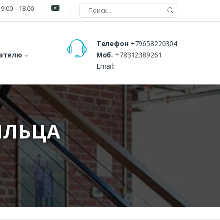
9.00 – 18.00
Телефон
+79658220304
ателю
Моб.
+78312389261
Email:
ЫЛЬЦА