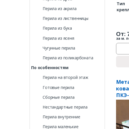
Тип
Перила из акрила
креп
Перила из лиственницы
Перила из бука
От:
Перила из ясеня
за м. п
Чугунные перила
Перила из поликарбоната
По особенностям
Перила на второй этаж
Мета
Готовые перила
ков
ПКЭ-
Сборные перила
Нестандартные перила
Перила внутренние
Перила маленькие