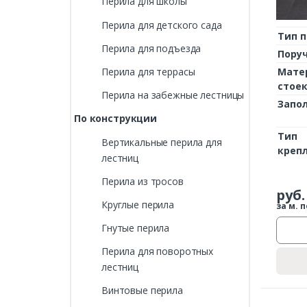
Перила для школы
Перила для детского сада
Тип 
Перила для подъезда
Пору
Мате
Перила для террасы
стое
Перила на забежные лестницы
Запо
По конструкции
Тип
Вертикальные перила для
креп
лестниц
Перила из тросов
руб.
Круглые перила
за м. п
Гнутые перила
Перила для поворотных
лестниц
Винтовые перила