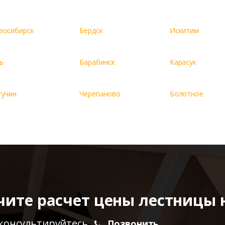
восибирск
Бердск
Искитим
ь
Барабинск
Карасук
гучин
Черепаново
Болотное
чите расчет цены лестницы 
консультируйтесь
Позвонить