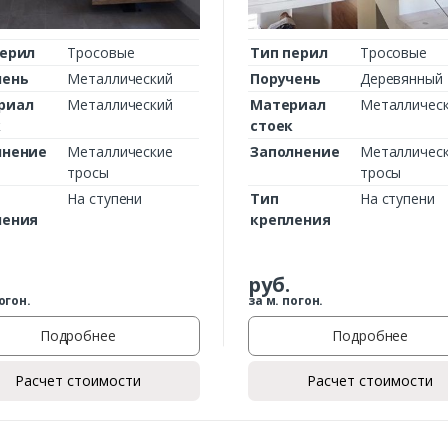
перил
Тросовые
Тип перил
Тросовые
чень
Металлический
Поручень
Деревянный
риал
Металлический
Материал
Металличес
к
стоек
лнение
Металлические
Заполнение
Металличес
тросы
тросы
На ступени
Тип
На ступени
ления
крепления
руб.
огон.
за м. погон.
Подробнее
Подробнее
Расчет стоимости
Расчет стоимости