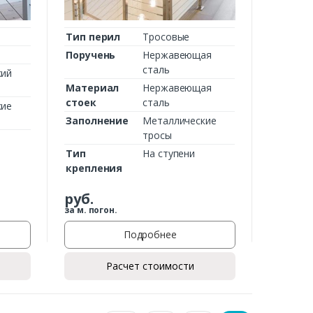
Тип перил
Тросовые
Поручень
Нержавеющая
сталь
кий
Материал
Нержавеющая
стоек
сталь
кие
Заполнение
Металлические
тросы
Тип
На ступени
крепления
руб.
за м. погон.
Подробнее
Расчет стоимости