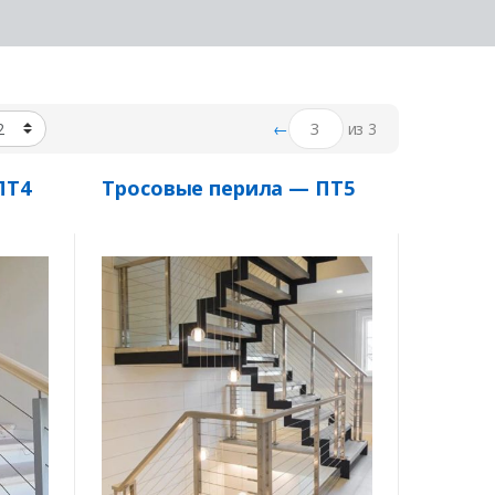
←
из 3
ПТ4
Тросовые перила — ПТ5