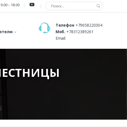
9.00 – 18.00
Телефон
+79658220304
ателю
Моб.
+78312389261
Email:
ЛЕСТНИЦЫ