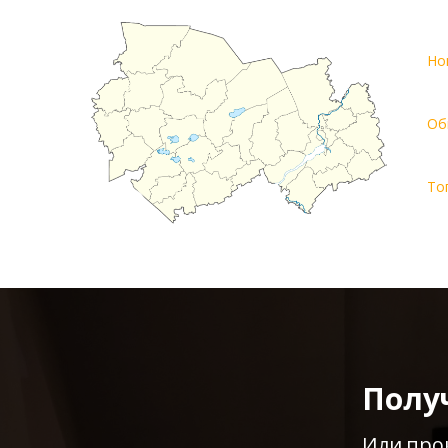
Но
Об
То
Полу
Или про