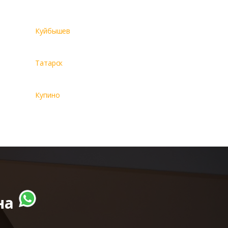
Куйбышев
Татарск
Купино
на