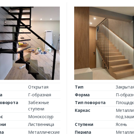
Комментарий к заказу
Открытая
Тип
Закрыта
а
Г-образная
Форма
П-образ
поворота
Забежные
Тип поворота
Площадк
ступени
Каркас
Металли
ас
Монокосоур
под заши
ени
Лиственница
Ступени
Ясень
ла
Металлические
Перила
Металли