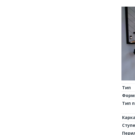
Тип
Форм
Тип 
Карк
Ступ
Пери