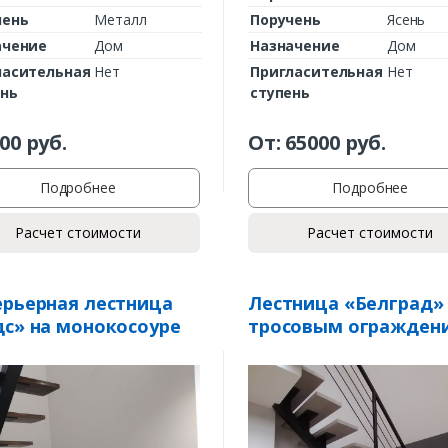
чень
Металл
Поручень
Ясень
ачение
Дом
Назначение
Дом
ласительная
Нет
Пригласительная
Нет
ень
ступень
00
руб.
От:
65000
руб.
Подробнее
Подробнее
Расчет стоимости
Расчет стоимости
рьерная лестница
Лестница «Белград» 
с» на монокосоуре
тросовым огражден