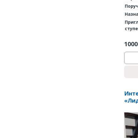
Пору
Назн
Приг
ступ
1000
Инте
«Лид