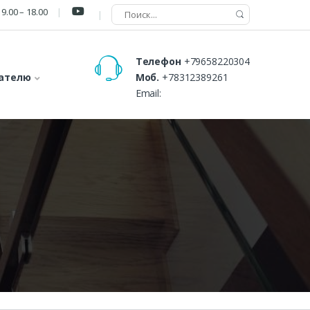
9.00 – 18.00
Телефон
+79658220304
ателю
Моб.
+78312389261
Email: