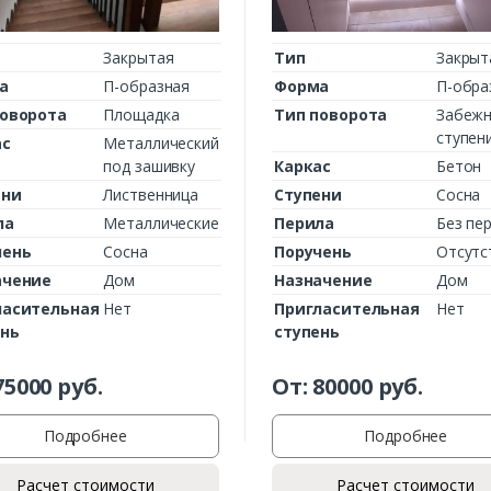
Закрытая
Тип
Закрыт
а
П-образная
Форма
П-обра
поворота
Площадка
Тип поворота
Забеж
ступен
ас
Металлический
под зашивку
Каркас
Бетон
ени
Лиственница
Ступени
Сосна
ла
Металлические
Перила
Без пе
чень
Сосна
Поручень
Отсутс
ачение
Дом
Назначение
Дом
ласительная
Нет
Пригласительная
Нет
ень
ступень
75000
руб.
От:
80000
руб.
Подробнее
Подробнее
Расчет стоимости
Расчет стоимости