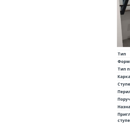
Тип
Форм
Тип 
Карк
Ступ
Пери
Пору
Назн
Приг
ступ