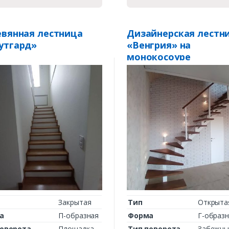
вянная лестница
Дизайнерская лестн
утгард»
«Венгрия» на
монокосоуре
Закрытая
Тип
Открыта
а
П-образная
Форма
Г-образ
поворота
Площадка
Тип поворота
Забежны