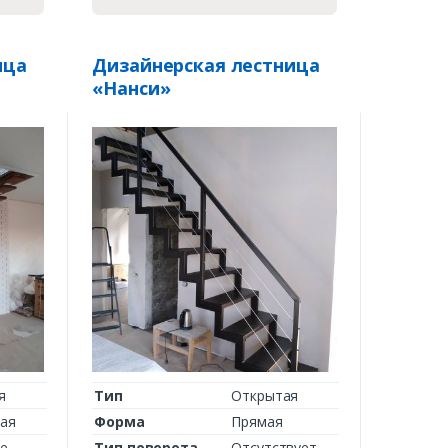
ица
Дизайнерская лестница
«Нанси»
я
Тип
Открытая
ная
Форма
Прямая
е
Тип поворота
Отсутствует