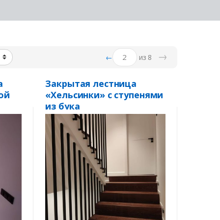
→
←
из 8
а
Закрытая лестница
ой
«Хельсинки» с ступенями
из бука