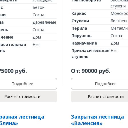
ступени
ас
Бетон
Каркас
Монокос
ени
Сосна
Ступени
Листвен
ла
Деревянные
Перила
Металли
чень
Сосна
Поручень
Сосна
ачение
Дом
Назначение
Дом
ласительная
Нет
ень
Пригласительная
Нет
ступень
Заказать
75000
руб.
От:
90000
руб.
Ваше имя*
Подробнее
Подробнее
Расчет стоимости
Расчет стоимости
Ваш телефон*
разная лестница
Закрытая лестница
бляна»
«Валенсия»