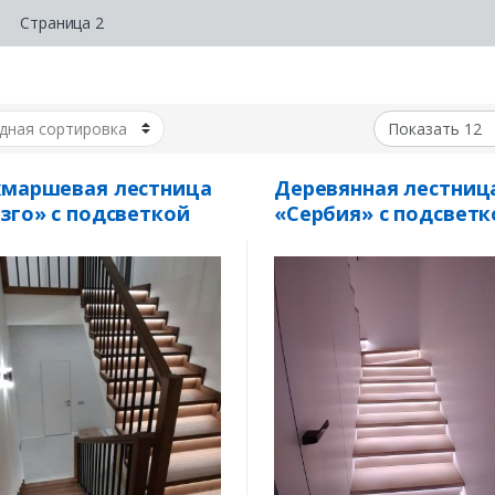
Страница 2
хмаршевая лестница
Деревянная лестниц
зго» с подсветкой
«Сербия» с подсветк