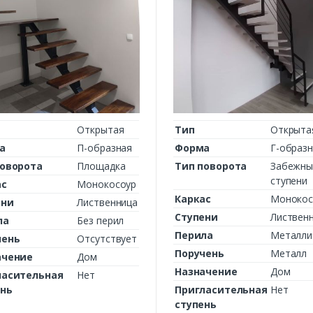
Открытая
Тип
Открыта
а
П-образная
Форма
Г-образ
поворота
Площадка
Тип поворота
Забежны
ступени
ас
Монокосоур
Каркас
Монокос
ени
Лиственница
Ступени
Листвен
ла
Без перил
Перила
Металли
чень
Отсутствует
Поручень
Металл
ачение
Дом
Назначение
Дом
ласительная
Нет
ень
Пригласительная
Нет
ступень