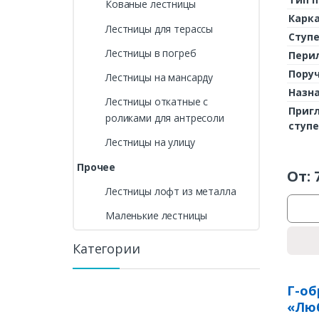
Кованые лестницы
Карк
Лестницы для терассы
Ступ
Лестницы в погреб
Пери
Пору
Лестницы на мансарду
Назн
Лестницы откатные с
Приг
роликами для антресоли
ступ
Лестницы на улицу
Прочее
От:
Лестницы лофт из металла
Маленькие лестницы
Категории
Г-об
«Лю