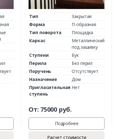
ая
Тип
Закрытая
зная
Форма
П-образная
ные
Тип поворота
Площадка
и
Каркас
Металлический
под зашивку
Ступени
Бук
рил
Перила
Без перил
твует
Поручень
Отсутствует
Назначение
Дом
Пригласительная
Нет
ступень
От:
75000
руб.
Подробнее
Расчет стоимости