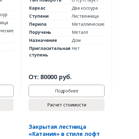
Каркас
Два косоура
оур
Ступени
Лиственница
ница
Перила
Металлические
ческие
Поручень
Металл
Назначение
Дом
Пригласительная
Нет
ступень
От:
80000
руб.
Подробнее
Расчет стоимости
Закрытая лестница
«Катания» в стиле лофт