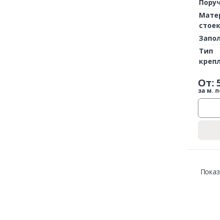
Пору
Мате
стое
Запо
Тип
креп
От:
за м. п
Показ