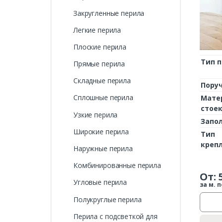
Закругленные перила
Легкие перила
Плоские перила
Тип 
Прямые перила
Складные перила
Пору
Сплошные перила
Мате
стое
Узкие перила
Запо
Широкие перила
Тип
креп
Наружные перила
Комбинированные перила
От:
Угловые перила
за м. п
Полукруглые перила
Перила с подсветкой для