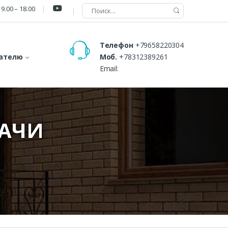
9.00 – 18.00
Телефон
+79658220304
ателю
Моб.
+78312389261
Email:
ДАЧИ