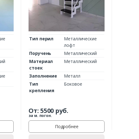
кие
Тип перил
Металлические
лофт
Поручень
Металлический
кий
Материал
Металлический
стоек
кие
Заполнение
Металл
Тип
Боковое
крепления
От:
5500
руб.
за м. погон.
Подробнее