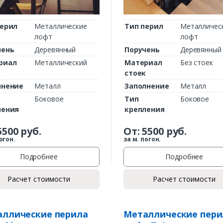
перил
Металлические
Тип перил
Металличес
лофт
лофт
чень
Деревянный
Поручень
Деревянный
риал
Металлический
Материал
Без стоек
к
стоек
лнение
Металл
Заполнение
Металл
Боковое
Тип
Боковое
ления
крепления
5500
руб.
От:
5500
руб.
огон.
за м. погон.
Подробнее
Подробнее
Расчет стоимости
Расчет стоимости
ллические перила
Металлические пери