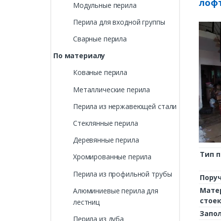
лоф
Модульные перила
Перила для входной группы
Сварные перила
По материалу
Кованые перила
Металлические перила
Перила из нержавеющей стали
Стеклянные перила
Деревянные перила
Тип 
Хромированные перила
Перила из профильной трубы
Пору
Мате
Алюминиевые перила для
стое
лестниц
Запо
Перила из дуба