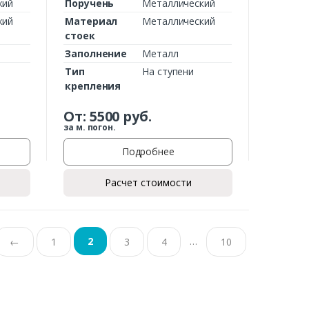
кий
Поручень
Металлический
кий
Материал
Металлический
стоек
Заполнение
Металл
Тип
На ступени
крепления
От:
5500
руб.
за м. погон.
Подробнее
Расчет стоимости
…
2
←
1
3
4
10