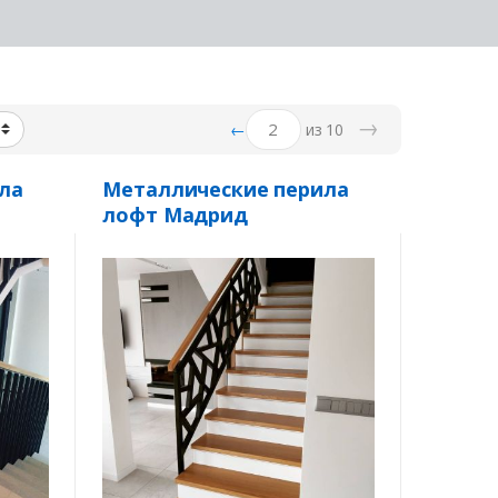
→
←
из 10
ла
Металлические перила
лофт Мадрид