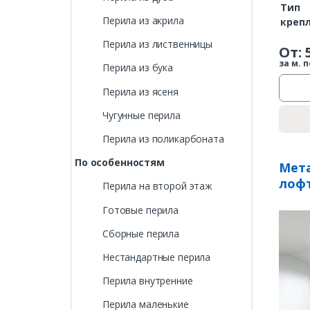
Тип
Перила из акрила
креп
Перила из лиственницы
От:
за м. п
Перила из бука
Перила из ясеня
Чугунные перила
Перила из поликарбоната
По особенностям
Мета
лоф
Перила на второй этаж
Готовые перила
Сборные перила
Нестандартные перила
Перила внутренние
Перила маленькие