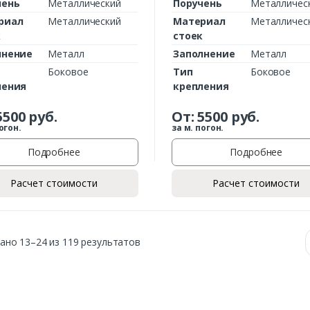
чень
Металлический
Поручень
Металличес
риал
Металлический
Материал
Металличес
к
стоек
лнение
Металл
Заполнение
Металл
Боковое
Тип
Боковое
ления
крепления
5500
руб.
От:
5500
руб.
огон.
за м. погон.
Подробнее
Подробнее
Расчет стоимости
Расчет стоимости
ано 13–24 из 119 результатов