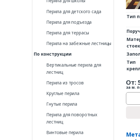
Перила для школы
Перила для детского сада
Тип 
Перила для подъезда
Пору
Перила для террасы
Мате
Перила на забежные лестницы
стое
Запо
По конструкции
Тип
Вертикальные перила для
креп
лестниц
От:
Перила из тросов
за м. п
Круглые перила
Гнутые перила
Перила для поворотных
лестниц
Винтовые перила
Мета