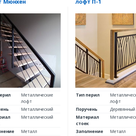
т Мюнхен
лофт П-1
перил
Металлические
Тип перил
Металличес
лофт
лофт
чень
Металлический
Поручень
Деревянный
риал
Металлический
Материал
Металличес
к
стоек
лнение
Металл
Заполнение
Металл