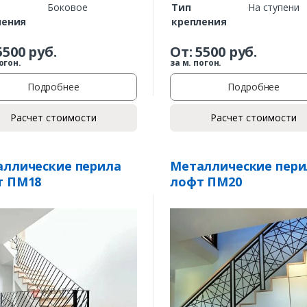
Боковое
Тип
На ступени
ления
крепления
5500
руб.
От:
5500
руб.
огон.
за м. погон.
Подробнее
Подробнее
Расчет стоимости
Расчет стоимости
Заказать
ллические перила
Металлические пери
т ПМ18
лофт ПМ20
Ваше имя*
Ваш телефон*