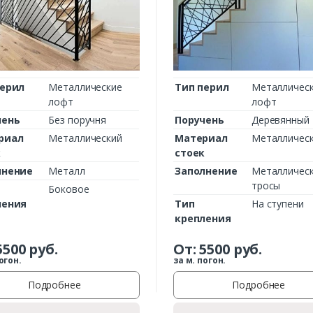
Комментарий к заказу
перил
Металлические
Тип перил
Металличес
лофт
лофт
чень
Без поручня
Поручень
Деревянный
риал
Металлический
Материал
Металличес
к
стоек
лнение
Металл
Заполнение
Металличес
тросы
Боковое
ления
Тип
На ступени
крепления
5500
руб.
От:
5500
руб.
огон.
за м. погон.
Подробнее
Подробнее