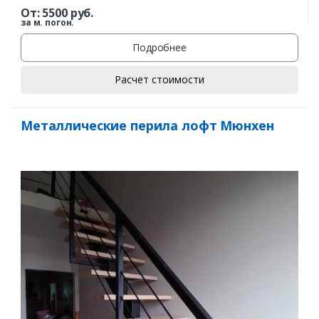
От:
5500
руб.
за м. погон.
Подробнее
Расчет стоимости
Заказать
Металлические перила лофт Мюнхен
Ваше имя*
Ваш телефон*
Комментарий к заказу