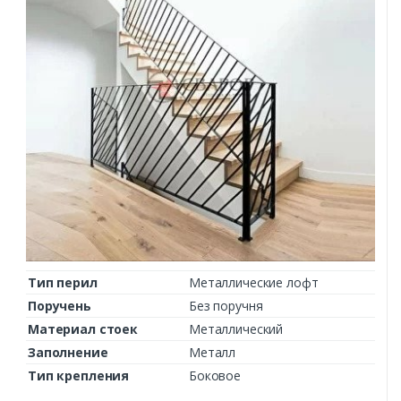
Тип перил
Металлические лофт
Поручень
Без поручня
Материал стоек
Металлический
Заполнение
Металл
Тип крепления
Боковое