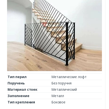
Тип перил
Металлические лофт
Поручень
Без поручня
Материал стоек
Металлический
Заполнение
Металл
Тип крепления
Боковое