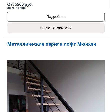
От:
5500
руб.
за м. погон.
Подробнее
Расчет стоимости
Заказать
Металлические перила лофт Мюнхен
Ваше имя*
Ваш телефон*
Комментарий к заказу