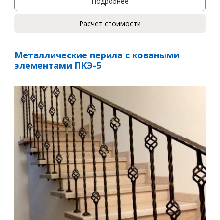
Подробнее
Расчет стоимости
Заказать
Металлические перила с коваными
Ваше имя*
элементами ПКЭ-5
Ваш телефон*
Комментарий к заказу