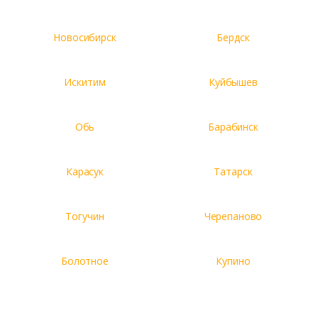
Новосибирск
Бердск
Искитим
Куйбышев
Обь
Барабинск
Карасук
Татарск
Тогучин
Черепаново
Болотное
Купино