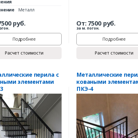
ления
лнение
Металл
7500
руб.
От:
7500
руб.
огон.
за м. погон.
Подробнее
Подробнее
Расчет стоимости
Расчет стоимости
Заказать
ллические перила с
Металлические пери
аными элементами
коваными элемента
Ваше имя*
3
ПКЭ-4
Ваш телефон*