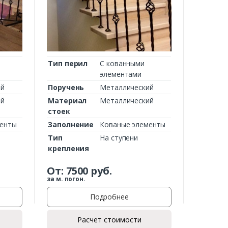
Тип перил
С кованными
элементами
ий
Поручень
Металлический
ий
Материал
Металлический
стоек
менты
Заполнение
Кованые элементы
Тип
На ступени
крепления
От:
7500
руб.
за м. погон.
Подробнее
Расчет стоимости