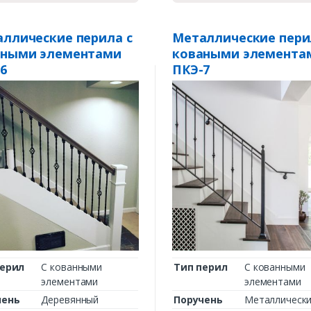
ллические перила с
Металлические пери
аными элементами
коваными элемента
6
ПКЭ-7
перил
С кованными
Тип перил
С кованными
элементами
элементами
чень
Деревянный
Поручень
Металлическ