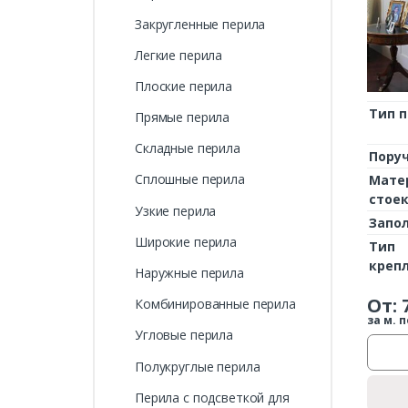
Закругленные перила
Легкие перила
Плоские перила
Тип 
Прямые перила
Складные перила
Пору
Сплошные перила
Мате
стое
Узкие перила
Запо
Широкие перила
Тип
креп
Наружные перила
От:
Комбинированные перила
за м. п
Угловые перила
Полукруглые перила
Перила с подсветкой для