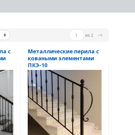
→
из 2
ла с
Металлические перила с
ми
коваными элементами
ПКЭ-10