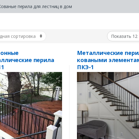
Кованые перила для лестниц в дом
конные
Металлические пери
ллические перила
коваными элемента
11
ПКЭ-1