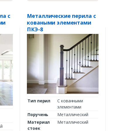
ла с
Металлические перила с
ми
коваными элементами
ПКЭ-8
Тип перил
С кованными
элементами
Поручень
Металлический
Материал
Металлический
ий
стоек