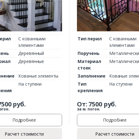
Комментарий к заказу
перил
С кованными
Тип перил
С кованными
элементами
элементами
чень
Деревянный
Поручень
Металлическ
риал
Деревянные
Материал
Металлическ
к
стоек
лнение
Кованые элементы
Заполнение
Кованые эле
На ступени
Тип
На ступени
ления
крепления
7500
руб.
От:
7500
руб.
огон.
за м. погон.
Подробнее
Подробнее
Расчет стоимости
Расчет стоимости