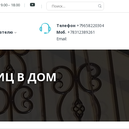
9.00 – 18.00
Телефон
+79658220304
ателю
Моб.
+78312389261
Email:
ИЦ В ДОМ