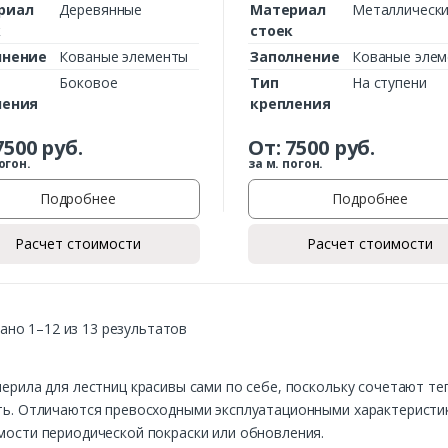
риал
Деревянные
Материал
Металлическ
к
стоек
лнение
Кованые элементы
Заполнение
Кованые эле
Боковое
Тип
На ступени
ления
крепления
7500
руб.
От:
7500
руб.
огон.
за м. погон.
Подробнее
Подробнее
Расчет стоимости
Расчет стоимости
ано 1–12 из 13 результатов
ерила для лестниц красивы сами по себе, поскольку сочетают т
ь. Отличаются превосходными эксплуатационными характеристика
ости периодической покраски или обновления.