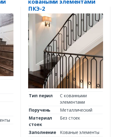
ми
коваными элементами
ПКЭ-2
Тип перил
С кованными
элементами
Поручень
Металлический
Материал
Без стоек
менты
стоек
Заполнение
Кованые элементы