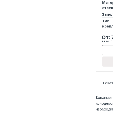
Мате
стое
Запо
Тип
креп
От:
за м. п
Показ
Кованые п
холодност
необходим