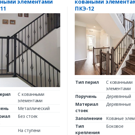
аными элементами
коваными элемента
11
ПКЭ-12
Тип перил
С кованными
элементами
перил
С кованными
Поручень
Деревянный
элементами
Материал
Деревянные
чень
Металлический
стоек
риал
Без стоек
Заполнение
Кованые эле
к
Тип
Боковое
На ступени
крепления