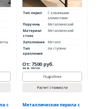
Тип перил
С кованными
элементами
Поручень
Металлический
Материал
Металлический
стоек
менты
Заполнение
Металл
Тип
На ступени
крепления
От:
7500
руб.
за м. погон.
Подробнее
Расчет стоимости
ла с
Металлические перила с