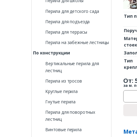
Перила для школы
Перила для детского сада
Тип 
Перила для подъезда
Пору
Перила для террасы
Мате
Перила на забежные лестницы
стое
Запо
По конструкции
Тип
Вертикальные перила для
креп
лестниц
От:
Перила из тросов
за м. п
Круглые перила
Гнутые перила
Перила для поворотных
лестниц
Винтовые перила
Мета