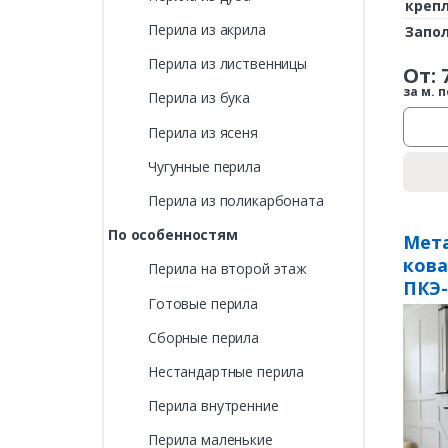
креп
Перила из акрила
Запо
Перила из лиственницы
От:
за м. п
Перила из бука
Перила из ясеня
Чугунные перила
Перила из поликарбоната
По особенностям
Мета
ков
Перила на второй этаж
ПКЭ-
Готовые перила
Сборные перила
Нестандартные перила
Перила внутренние
Перила маленькие