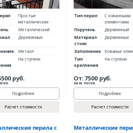
перил
Простые
Тип перил
С кованными
металлические
элементами
чень
Металлический
Поручень
Деревянный
риал
Деревянные
Материал
Деревянные
к
стоек
лнение
Металл
Заполнение
Кованые эле
На ступени
Тип
На ступени
ления
крепления
5500
руб.
От:
7500
руб.
огон.
за м. погон.
Подробнее
Подробнее
Расчет стоимости
Расчет стоимости
ллические перила с
Металлические пери